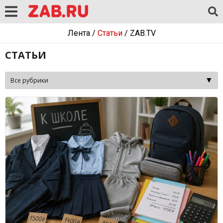
Лента
/
Статьи
/
ZAB.TV
СТАТЬИ