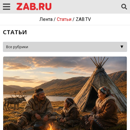
Лента
/
Статьи
/
ZAB.TV
СТАТЬИ