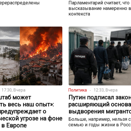
перераспределены
Парламентарий считает, что
высказывание намеренно в
контекста
17:30, Вчера
Политика
12:33, Вчера
штаб может
Путин подписал закон
ть весь наш опыт»:
расширяющий основа
предупреждает о
выдворения мигрант
еской угрозе на фоне
Больше, например, нельзя с
 в Европе
семью и годы жизни в Росс