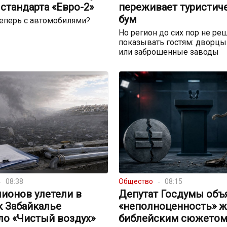
стандарта «Евро-2»
переживает туристич
бум
теперь с автомобилями?
Но регион до сих пор не реш
показывать гостям: дворцы
или заброшенные заводы
08:38
Общество
08:15
ионов улетели в
Депутат Госдумы объ
к Забайкалье
«неполноценность» 
ло «Чистый воздух»
библейским сюжето