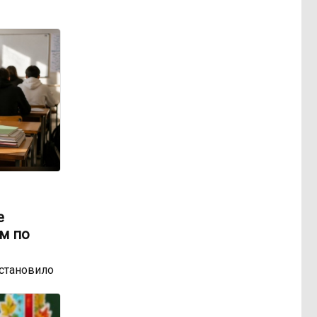
е
м по
остановило