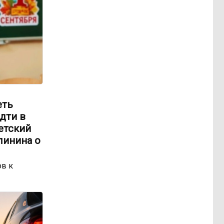
еть
идти в
етский
линина о
ов к