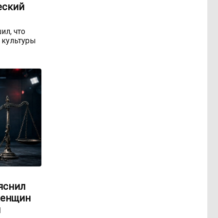
еский
ил, что
 культуры
яснил
женщин
м