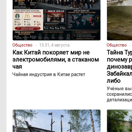
Общество
15:31, 4 августа
Общество
Как Китай покоряет мир не
Тайна Ту
электромобилями, а стаканом
почему 
чая
динозав
Забайкал
Чайная индустрия в Китае растет
либо
Учёные выя
сохранилис
детализац