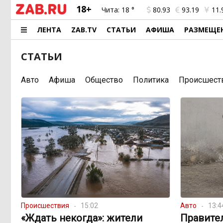
18+
Чита:
18 °
80.93
93.19
11.
ЛЕНТА
ZAB.TV
СТАТЬИ
АФИША
РАЗМЕЩЕ
СТАТЬИ
Авто
Афиша
Общество
Политика
Происшест
Происшествия
15:02
Авто
13:4
«Ждать некогда»: жители
Правите