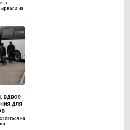
 его
ырвали из
, вдвое
ния для
ов
ослаться на
ии