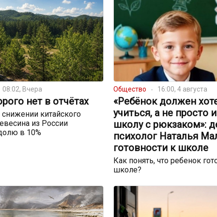
08:02, Вчера
Общество
16:00, 4 августа
орого нет в отчётах
«Ребёнок должен хот
учиться, а не просто 
 снижении китайского
евесина из России
школу с рюкзаком»: д
долю в 10%
психолог Наталья Ма
готовности к школе
Как понять, что ребенок гот
школе?