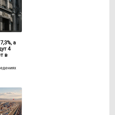
,3%, а
ут 4
т в
ведениях