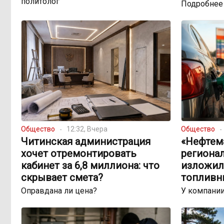
политолог
Подробнее
Общество
12:32, Вчера
Общество
Читинская администрация
«Нефтема
хочет отремонтировать
региона
кабинет за 6,8 миллиона: что
изложил
скрывает смета?
топливн
Оправдана ли цена?
У компании