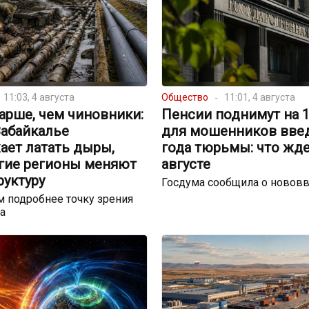
11:03, 4 августа
Общество
11:01, 4 августа
арше, чем чиновники:
Пенсии поднимут на 17
Забайкалье
для мошенников введ
ает латать дыры,
года тюрьмы: что жде
угие регионы меняют
августе
руктуру
Госдума сообщила о новов
 подробнее точку зрения
а