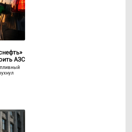
оснефть»
оить АЗС
опливный
рухнул