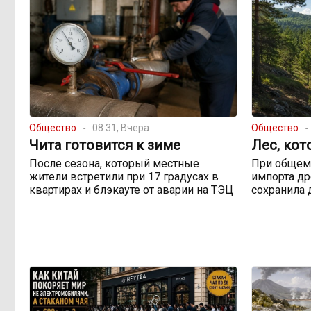
Общество
08:31, Вчера
Общество
Чита готовится к зиме
Лес, кот
После сезона, который местные
При общем
жители встретили при 17 градусах в
импорта др
квартирах и блэкауте от аварии на ТЭЦ
сохранила 