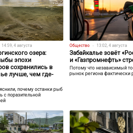
14:59, 4 августа
Общество
13:02, 4 августа
ргинского озера:
Забайкалье зовёт «Р
рыбы эпохи
и «Газпромнефть» стр
ров сохранились в
Потому что независимый т
ье лучше, чем где-
рынок региона фактически 
снили, почему останки рыб
ь с поразительной
ией