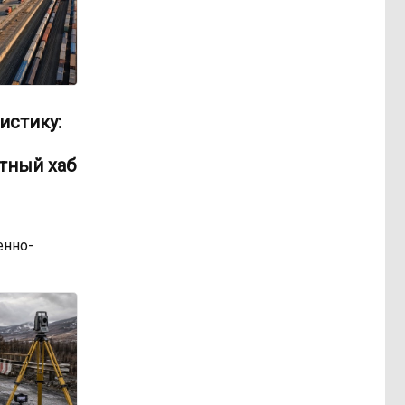
истику:
тный хаб
нно-