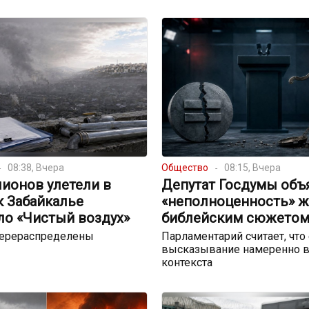
08:38, Вчера
Общество
08:15, Вчера
ионов улетели в
Депутат Госдумы объ
к Забайкалье
«неполноценность» 
ло «Чистый воздух»
библейским сюжето
перераспределены
Парламентарий считает, что
высказывание намеренно в
контекста