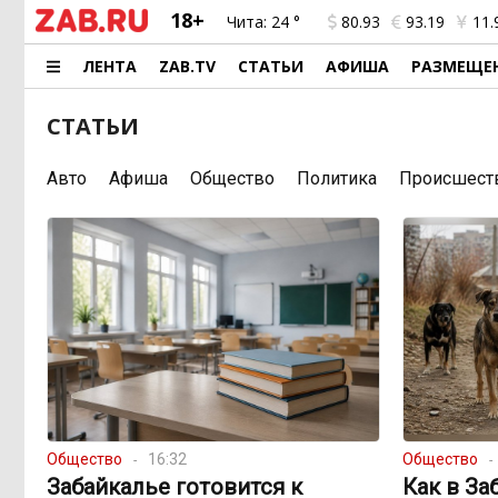
18+
Чита:
24 °
80.93
93.19
11.
ЛЕНТА
ZAB.TV
СТАТЬИ
АФИША
РАЗМЕЩЕ
СТАТЬИ
Авто
Афиша
Общество
Политика
Происшест
Общество
16:32
Общество
Забайкалье готовится к
Как в За