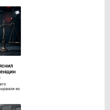
яснил
женщин
м
 его
ырвали из