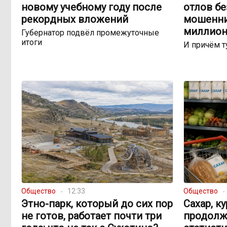
новому учебному году после
отлов б
рекордных вложений
мошенни
миллион
Губернатор подвёл промежуточные
итоги
И причём т
Общество
12:33
Общество
Этно-парк, который до сих пор
Сахар, к
не готов, работает почти три
продолж