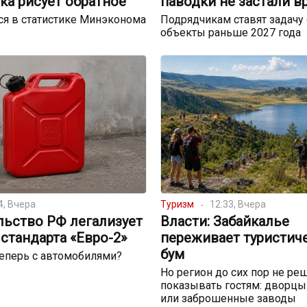
ка рисует обратное
паводки не застали в
я в статистике Минэконома
Подрядчикам ставят задачу 
объекты раньше 2027 года
4, Вчера
Туризм
12:33, Вчера
льство РФ легализует
Власти: Забайкалье
стандарта «Евро-2»
переживает туристич
бум
теперь с автомобилями?
Но регион до сих пор не реш
показывать гостям: дворцы
или заброшенные заводы