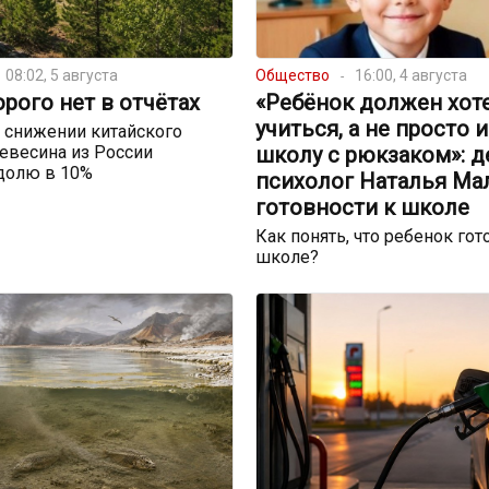
08:02, 5 августа
Общество
16:00, 4 августа
орого нет в отчётах
«Ребёнок должен хот
учиться, а не просто 
 снижении китайского
евесина из России
школу с рюкзаком»: д
долю в 10%
психолог Наталья Ма
готовности к школе
Как понять, что ребенок гот
школе?