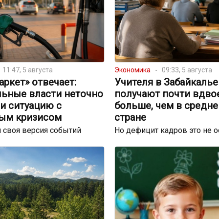
11:47, 5 августа
Экономика
09:33, 5 августа
ркет» отвечает:
Учителя в Забайкалье
льные власти неточно
получают почти вдво
и ситуацию с
больше, чем в средне
ым кризисом
стране
 своя версия событий
Но дефицит кадров это не 