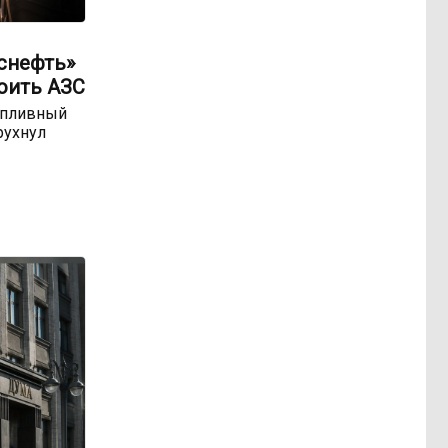
оснефть»
оить АЗС
опливный
рухнул