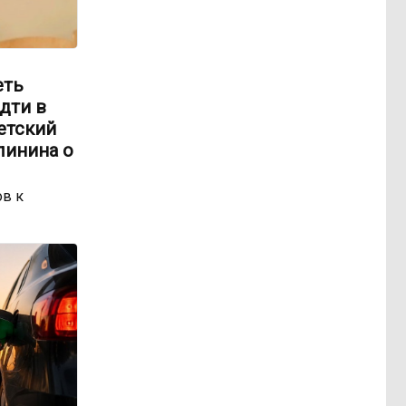
еть
идти в
етский
линина о
ов к