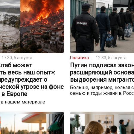
17:30, 5 августа
Политика
12:33, 5 августа
штаб может
Путин подписал закон
ть весь наш опыт»:
расширяющий основа
предупреждает о
выдворения мигрант
еской угрозе на фоне
Больше, например, нельзя с
 в Европе
семью и годы жизни в Росс
 в нашем материале