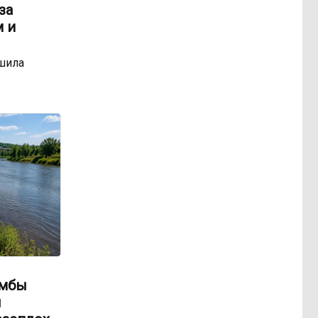
за
 и
шила
амбы
ы