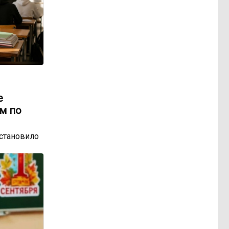
е
м по
остановило