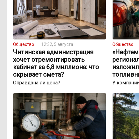
Общество
12:32, 5 августа
Общество
Читинская администрация
«Нефтема
хочет отремонтировать
региона
кабинет за 6,8 миллиона: что
изложил
скрывает смета?
топливн
Оправдана ли цена?
У компании