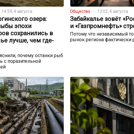
14:59, 4 августа
Общество
13:02, 4 августа
ргинского озера:
Забайкалье зовёт «Р
рыбы эпохи
и «Газпромнефть» стр
ров сохранились в
Потому что независимый т
ье лучше, чем где-
рынок региона фактически 
снили, почему останки рыб
ь с поразительной
ией