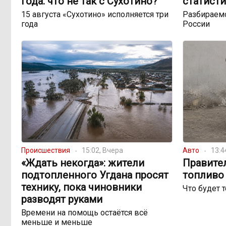
года: что не так с Сухотино?
статисти
15 августа «Сухотино» исполняется три
Разбираемс
года
России
Происшествия
15:02, Вчера
Авто
13:4
«Ждать некогда»: жители
Правите
подтопленного Угдана просят
топливо 
технику, пока чиновники
Что будет 
разводят руками
Времени на помощь остаётся всё
меньше и меньше