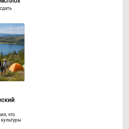
расплох
сдать
еский
ил, что
 культуры