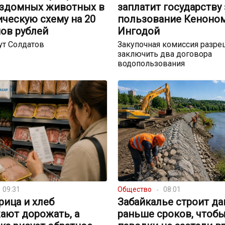
ездомных животных в
заплатит государству 
ческую схему на 20
пользование Кеноном
ов рублей
Ингодой
ут Солдатов
Закупочная комиссия разре
заключить два договора
водопользования
09:31
Общество
08:01
урица и хлеб
Забайкалье строит д
ают дорожать, а
раньше сроков, чтоб