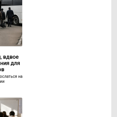
, вдвое
ния для
ов
ослаться на
ии