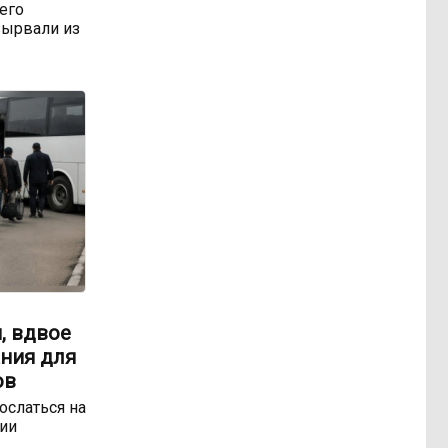
 его
ырвали из
, вдвое
ния для
ов
ослаться на
ии