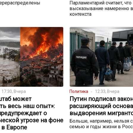
перераспределены
Парламентарий считает, что
высказывание намеренно в
контекста
17:30, Вчера
Политика
12:33, Вчера
штаб может
Путин подписал закон
ть весь наш опыт»:
расширяющий основа
предупреждает о
выдворения мигрант
еской угрозе на фоне
Больше, например, нельзя с
 в Европе
семью и годы жизни в Росс