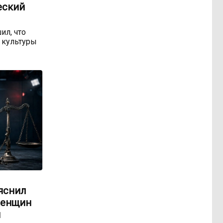
еский
ил, что
 культуры
яснил
женщин
м