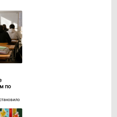
е
м по
остановило