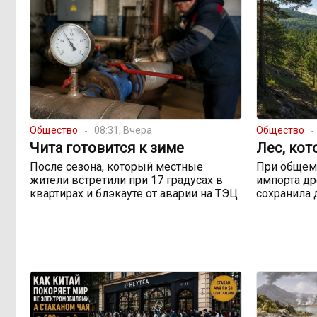
Общество
08:31, Вчера
Общество
Чита готовится к зиме
Лес, кот
После сезона, который местные
При общем
жители встретили при 17 градусах в
импорта др
квартирах и блэкауте от аварии на ТЭЦ
сохранила 