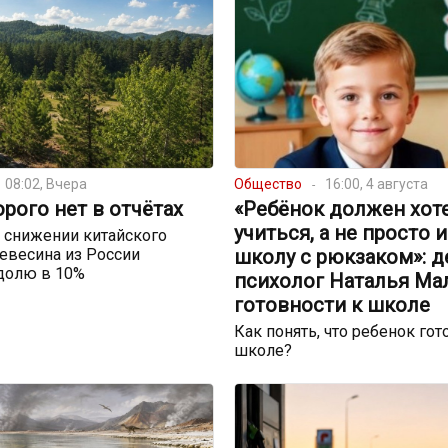
08:02, Вчера
Общество
16:00, 4 августа
орого нет в отчётах
«Ребёнок должен хот
учиться, а не просто 
 снижении китайского
евесина из России
школу с рюкзаком»: д
долю в 10%
психолог Наталья Ма
готовности к школе
Как понять, что ребенок гот
школе?