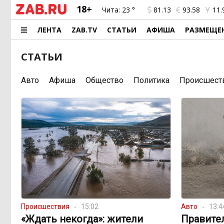
18+
Чита:
23 °
81.13
93.58
11.
ЛЕНТА
ZAB.TV
СТАТЬИ
АФИША
РАЗМЕЩЕ
СТАТЬИ
Авто
Афиша
Общество
Политика
Происшест
Происшествия
15:02
Авто
13:4
«Ждать некогда»: жители
Правите