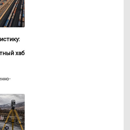
истику:
тный хаб
нно-