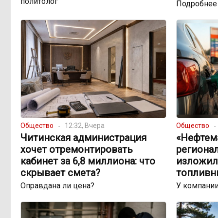
политолог
Подробнее
Общество
12:32, Вчера
Общество
Читинская администрация
«Нефтема
хочет отремонтировать
региона
кабинет за 6,8 миллиона: что
изложил
скрывает смета?
топливн
Оправдана ли цена?
У компании