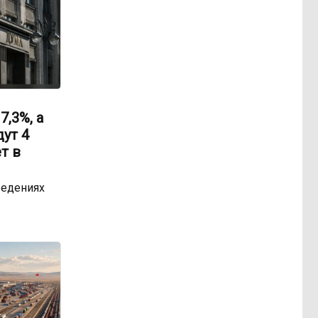
,3%, а
ут 4
т в
ведениях