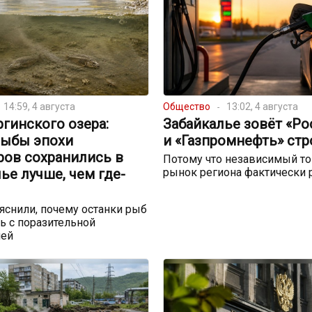
14:59, 4 августа
Общество
13:02, 4 августа
ргинского озера:
Забайкалье зовёт «Р
рыбы эпохи
и «Газпромнефть» стр
ров сохранились в
Потому что независимый т
ье лучше, чем где-
рынок региона фактически 
снили, почему останки рыб
ь с поразительной
ией