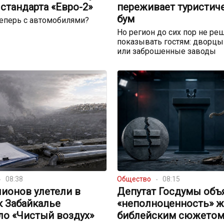
стандарта «Евро-2»
переживает туристич
бум
теперь с автомобилями?
Но регион до сих пор не реш
показывать гостям: дворцы
или заброшенные заводы
08:38
Общество
08:15
ионов улетели в
Депутат Госдумы объ
к Забайкалье
«неполноценность» 
ло «Чистый воздух»
библейским сюжето