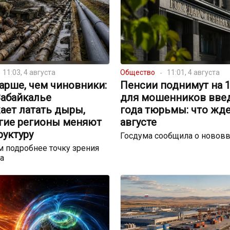
11:03, 4 августа
Общество
11:01, 4 августа
арше, чем чиновники:
Пенсии поднимут на 17
Забайкалье
для мошенников введ
ает латать дыры,
года тюрьмы: что жде
угие регионы меняют
августе
руктуру
Госдума сообщила о новов
 подробнее точку зрения
а