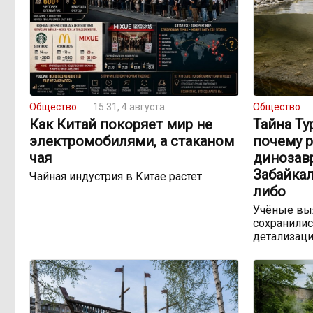
Общество
15:31, 4 августа
Общество
Как Китай покоряет мир не
Тайна Ту
электромобилями, а стаканом
почему 
чая
динозав
Забайкал
Чайная индустрия в Китае растет
либо
Учёные выя
сохранилис
детализац