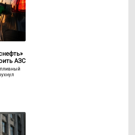
оснефть»
оить АЗС
опливный
рухнул