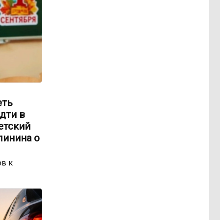
еть
идти в
етский
линина о
ов к