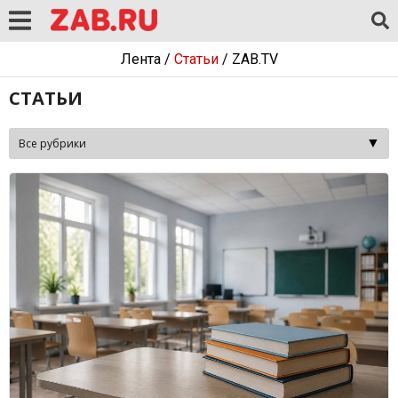
Лента
/
Статьи
/
ZAB.TV
СТАТЬИ