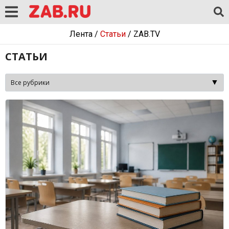
Лента
/
Статьи
/
ZAB.TV
СТАТЬИ