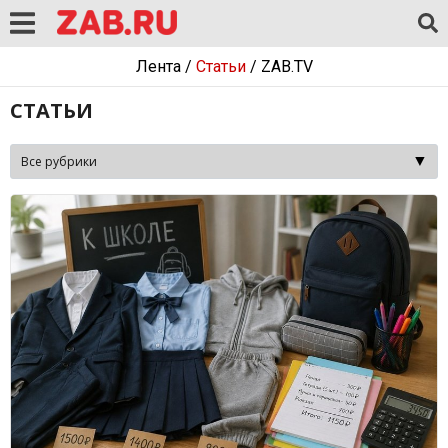
Лента
/
Статьи
/
ZAB.TV
СТАТЬИ