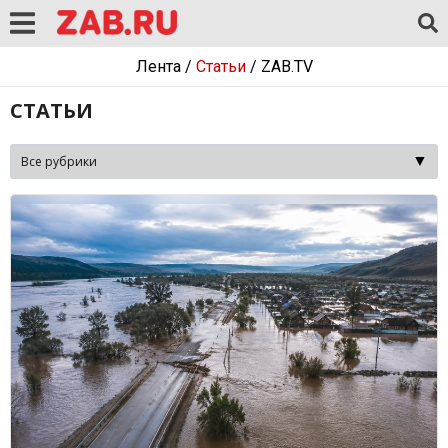
Лента
/
Статьи
/
ZAB.TV
СТАТЬИ