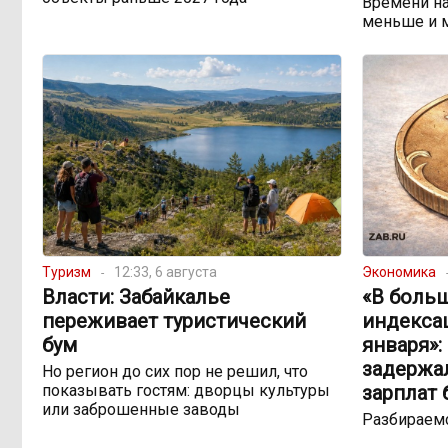
Времени на
меньше и 
Туризм
12:33, 6 августа
Экономика
Власти: Забайкалье
«В боль
переживает туристический
индекса
бум
января»:
задержа
Но регион до сих пор не решил, что
показывать гостям: дворцы культуры
зарплат
или заброшенные заводы
Разбираемс