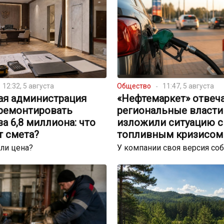
12:32, 5 августа
Общество
11:47, 5 августа
ая администрация
«Нефтемаркет» отвеча
тремонтировать
региональные власти
за 6,8 миллиона: что
изложили ситуацию с
т смета?
топливным кризисом
ли цена?
У компании своя версия со