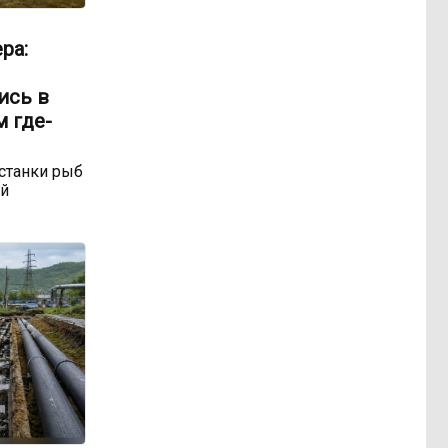
ра:
ись в
м где-
станки рыб
ой