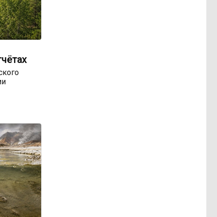
тчётах
ского
ии