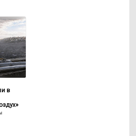
ли в
оздух»
ы