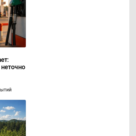
ет:
 неточно
бытий