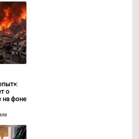
опыт»:
т о
 на фоне
але