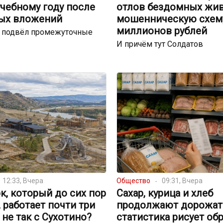
чебному году после
отлов бездомных жи
ых вложений
мошенническую схему
миллионов рублей
р подвёл промежуточные
И причём тут Солдатов
12:33, Вчера
Общество
09:31, Вчера
к, который до сих пор
Сахар, курица и хлеб
, работает почти три
продолжают дорожать
о не так с Сухотино?
статистика рисует об