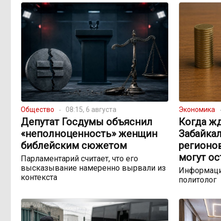
Общество
08:15, 6 августа
Экономика
Депутат Госдумы объяснил
Когда жд
«неполноценность» женщин
Забайкал
библейским сюжетом
регионо
могут ос
Парламентарий считает, что его
высказывание намеренно вырвали из
Информаци
контекста
политолог