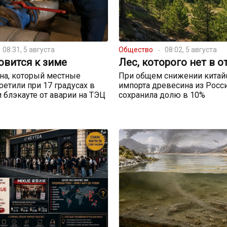
08:31, 5 августа
Общество
08:02, 5 августа
овится к зиме
Лес, которого нет в о
на, который местные
При общем снижении китай
ретили при 17 градусах в
импорта древесина из Росс
и блэкауте от аварии на ТЭЦ
сохранила долю в 10%