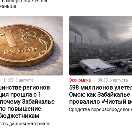
 помощь остаётся всё
меньше
11:05, 6 августа
Экономика
08:38, 6 августа
шинстве регионов
598 миллионов улете
ция прошла с 1
Омск: как Забайкалье
 почему Забайкалье
провалило «Чистый в
ло повышение
Средства перераспределен
 бюджетникам
я в данном материале