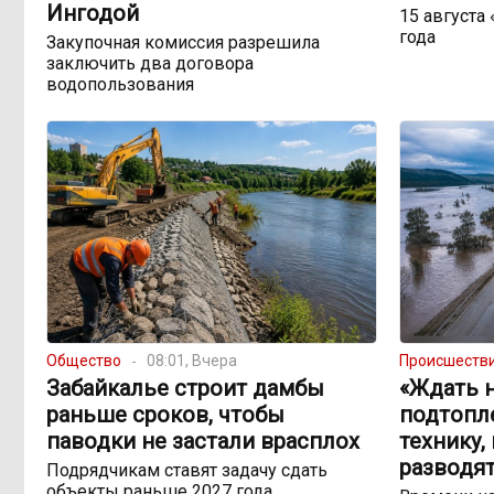
Ингодой
15 августа
года
Закупочная комиссия разрешила
заключить два договора
водопользования
Общество
08:01, Вчера
Происшеств
Забайкалье строит дамбы
«Ждать н
раньше сроков, чтобы
подтопл
паводки не застали врасплох
технику,
разводят
Подрядчикам ставят задачу сдать
объекты раньше 2027 года