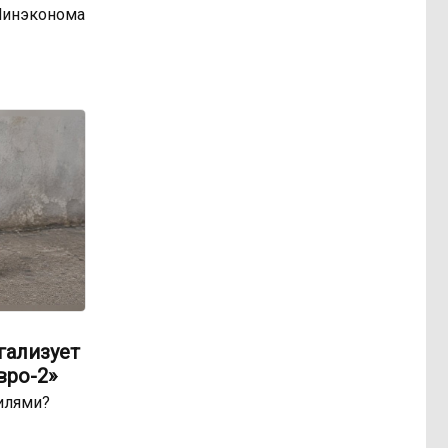
Минэконома
гализует
вро-2»
билями?