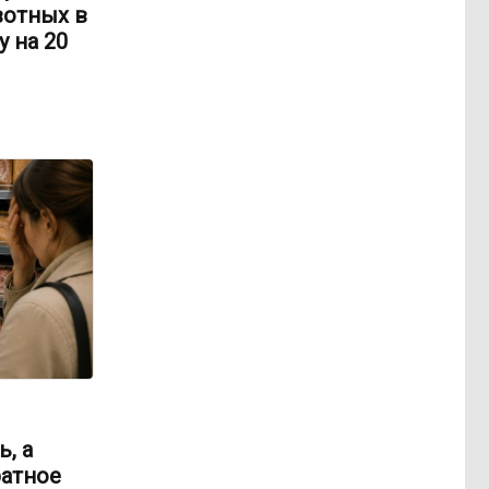
вотных в
 на 20
, а
ратное