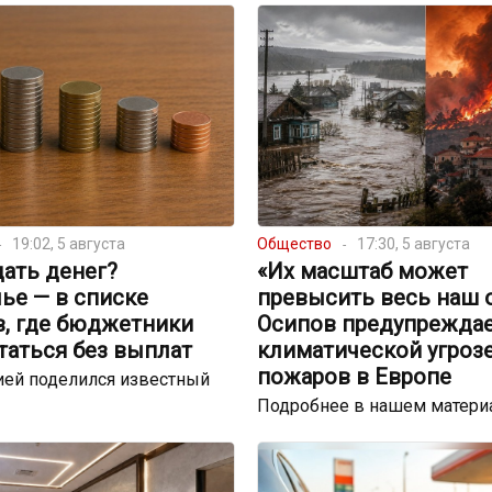
19:02, 5 августа
Общество
17:30, 5 августа
ать денег?
«Их масштаб может
ье — в списке
превысить весь наш 
в, где бюджетники
Осипов предупреждае
таться без выплат
климатической угрозе
пожаров в Европе
ей поделился известный
Подробнее в нашем матери