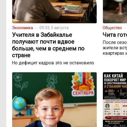
Экономика
09:33, 5 августа
Общество
Учителя в Забайкалье
Чита гот
получают почти вдвое
После сезо
больше, чем в среднем по
жители вст
квартирах 
стране
Но дефицит кадров это не остановило