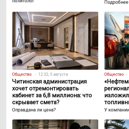
политолог
Подробнее
Общество
12:32, 5 августа
Общество
Читинская администрация
«Нефтема
хочет отремонтировать
региона
кабинет за 6,8 миллиона: что
изложил
скрывает смета?
топливн
Оправдана ли цена?
У компании