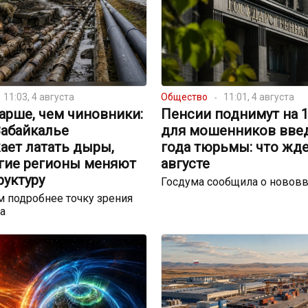
11:03, 4 августа
Общество
11:01, 4 августа
арше, чем чиновники:
Пенсии поднимут на 17
Забайкалье
для мошенников введ
ает латать дыры,
года тюрьмы: что жде
угие регионы меняют
августе
руктуру
Госдума сообщила о новов
 подробнее точку зрения
а