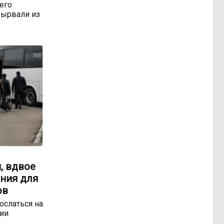
 его
ырвали из
, вдвое
ния для
ов
ослаться на
ии