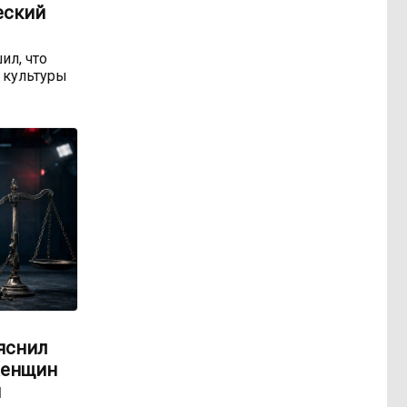
еский
ил, что
 культуры
яснил
женщин
м