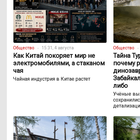
Общество
15:31, 4 августа
Общество
Как Китай покоряет мир не
Тайна Ту
электромобилями, а стаканом
почему 
чая
динозав
Забайкал
Чайная индустрия в Китае растет
либо
Учёные выя
сохранилис
детализац