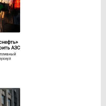
оснефть»
оить АЗС
опливный
рухнул