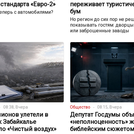
стандарта «Евро-2»
переживает туристич
бум
теперь с автомобилями?
Но регион до сих пор не реш
показывать гостям: дворцы
или заброшенные заводы
08:38, Вчера
Общество
08:15, Вчера
ионов улетели в
Депутат Госдумы объ
к Забайкалье
«неполноценность» 
ло «Чистый воздух»
библейским сюжето