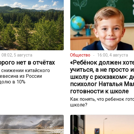
08:02, 5 августа
Общество
16:00, 4 августа
орого нет в отчётах
«Ребёнок должен хот
учиться, а не просто 
 снижении китайского
евесина из России
школу с рюкзаком»: д
долю в 10%
психолог Наталья Ма
готовности к школе
Как понять, что ребенок гот
школе?