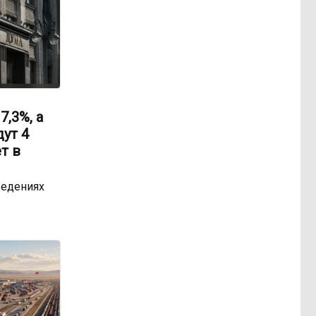
,3%, а
ут 4
т в
ведениях