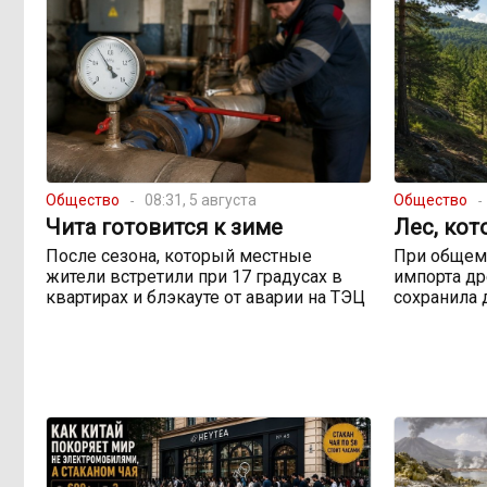
Общество
08:31, 5 августа
Общество
Чита готовится к зиме
Лес, кот
После сезона, который местные
При общем
жители встретили при 17 градусах в
импорта др
квартирах и блэкауте от аварии на ТЭЦ
сохранила 