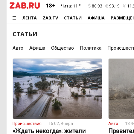
18+
Чита:
11 °
80.93
93.19
11.
ЛЕНТА
ZAB.TV
СТАТЬИ
АФИША
РАЗМЕЩЕ
СТАТЬИ
Авто
Афиша
Общество
Политика
Происшест
Происшествия
15:02, Вчера
Авто
13:4
«Ждать некогда»: жители
Правите