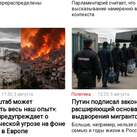
перераспределены
Парламентарий считает, что
высказывание намеренно в
контекста
17:30, 5 августа
Политика
12:33, 5 августа
штаб может
Путин подписал закон
ть весь наш опыт»:
расширяющий основа
предупреждает о
выдворения мигрант
еской угрозе на фоне
Больше, например, нельзя с
 в Европе
семью и годы жизни в Росс