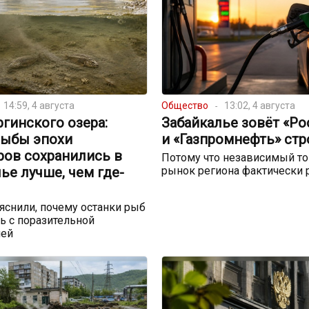
14:59, 4 августа
Общество
13:02, 4 августа
ргинского озера:
Забайкалье зовёт «Р
рыбы эпохи
и «Газпромнефть» стр
ров сохранились в
Потому что независимый т
ье лучше, чем где-
рынок региона фактически 
снили, почему останки рыб
ь с поразительной
ией