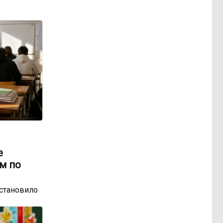
е
м по
остановило