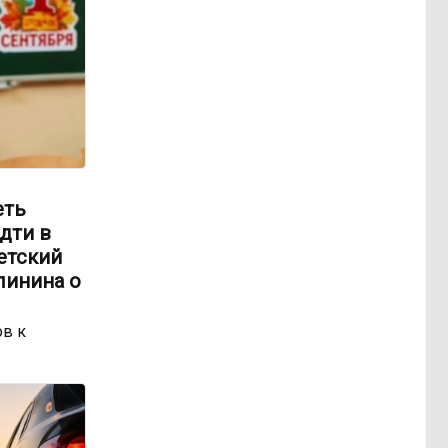
еть
идти в
етский
линина о
ов к