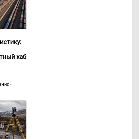
истику:
тный хаб
нно-