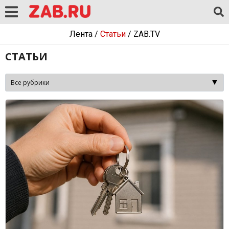
Лента
/
Статьи
/
ZAB.TV
СТАТЬИ