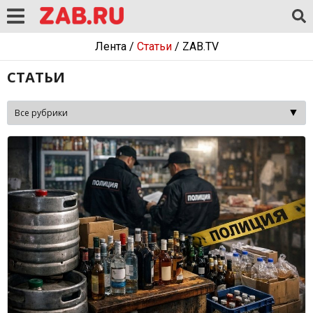
Лента
/
Статьи
/
ZAB.TV
СТАТЬИ