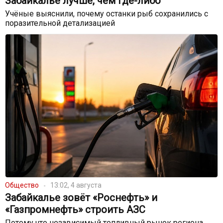
Забайкалье лучше, чем где-либо
Учёные выяснили, почему останки рыб сохранились с
поразительной детализацией
Общество
13:02, 4 августа
Забайкалье зовёт «Роснефть» и
«Газпромнефть» строить АЗС
Потому что независимый топливный рынок региона