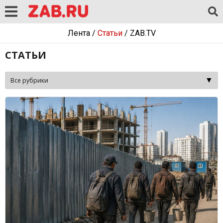
Лента
/
Статьи
/
ZAB.TV
СТАТЬИ