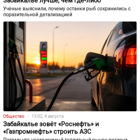
Забайкалье лучше, чем где-либо
Учёные выяснили, почему останки рыб сохранились с
поразительной детализацией
Общество
13:02, 4 августа
Забайкалье зовёт «Роснефть» и
«Газпромнефть» строить АЗС
Потому что независимый топливный рынок региона