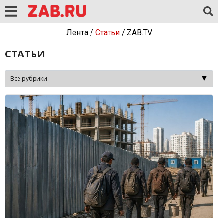
Лента
/
Статьи
/
ZAB.TV
СТАТЬИ