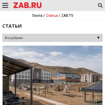
Лента
/
Статьи
/
ZAB.TV
СТАТЬИ