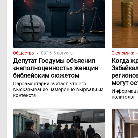
Общество
08:15, 6 августа
Экономика
Депутат Госдумы объяснил
Когда жд
«неполноценность» женщин
Забайкал
библейским сюжетом
регионо
могут ос
Парламентарий считает, что его
высказывание намеренно вырвали из
Информаци
контекста
политолог