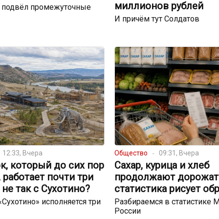
миллионов рублей
р подвёл промежуточные
И причём тут Солдатов
12:33, Вчера
Общество
09:31, Вчера
к, который до сих пор
Сахар, курица и хлеб
, работает почти три
продолжают дорожать
о не так с Сухотино?
статистика рисует об
 «Сухотино» исполняется три
Разбираемся в статистике 
России