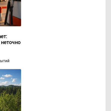
ет:
 неточно
бытий