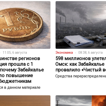
11:05, 6 августа
Экономика
08:38, 6 августа
шинстве регионов
598 миллионов улете
ция прошла с 1
Омск: как Забайкалье
 почему Забайкалье
провалило «Чистый в
ло повышение
Средства перераспределен
 бюджетникам
я в данном материале