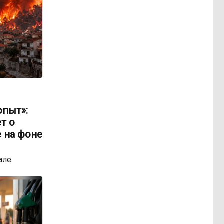
опыт»:
т о
 на фоне
але