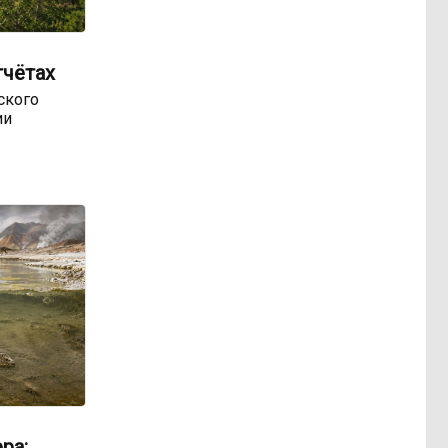
тчётах
ского
ии
ра: