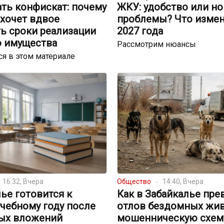
ть конфискат: почему
ЖКУ: удобство или н
хочет вдвое
проблемы? Что измен
ь сроки реализации
2027 года
о имущества
Рассмотрим нюансы
я в этом материале
16:32, Вчера
Общество
14:40, Вчера
ье готовится к
Как в Забайкалье пре
чебному году после
отлов бездомных жи
ых вложений
мошенническую схему