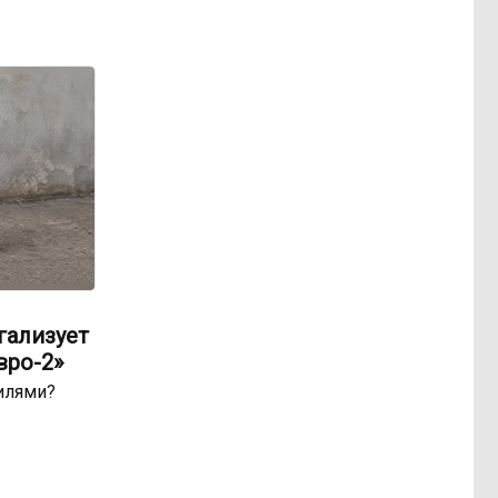
гализует
вро-2»
билями?