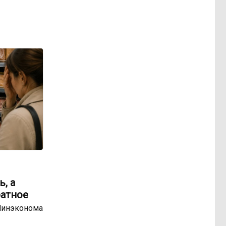
, а
ратное
Минэконома