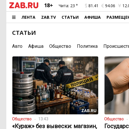
18+
Чита:
23 °
81.41
94.06
12.
ЛЕНТА
ZAB.TV
СТАТЬИ
АФИША
РАЗМЕЩЕ
СТАТЬИ
Авто
Афиша
Общество
Политика
Происшест
Общество
13:43
Общество
«Кураж» без вывески: магазин,
Государ