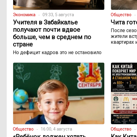
Экономика
09:33, 5 августа
Общество
Учителя в Забайкалье
Чита гот
получают почти вдвое
После сезо
больше, чем в среднем по
жители вст
квартирах 
стране
Но дефицит кадров это не остановило
Общество
16:00, 4 августа
Общество
«Ребёнок должен хотеть
Как Кита