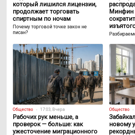
который лишился лицензии,
распрода
продолжает торговать
Минфин 
спиртным по ночам
сократит
изъятог
Почему торговой точке закон не
писан?
Разбираемс
Общество
17:03, Вчера
Общество
Рабочих рук меньше, а
Забайкал
проверок — больше: как
новому у
ужесточение миграционного
рекордн