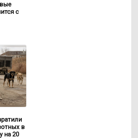
овые
ится с
вратили
вотных в
 на 20