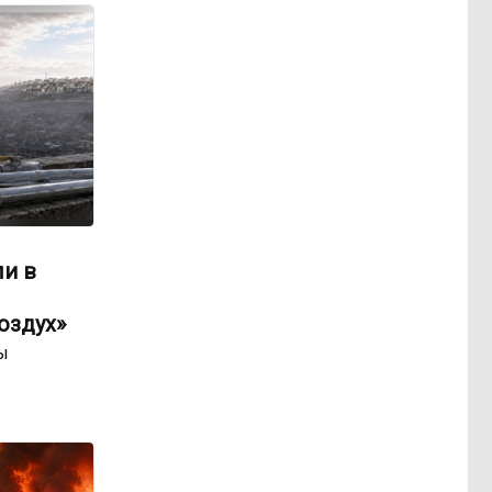
ли в
оздух»
ы