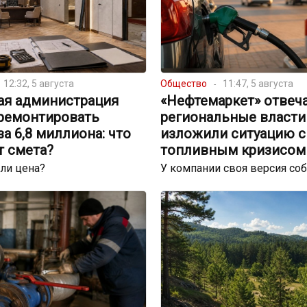
12:32, 5 августа
Общество
11:47, 5 августа
ая администрация
«Нефтемаркет» отвеча
тремонтировать
региональные власти
за 6,8 миллиона: что
изложили ситуацию с
т смета?
топливным кризисом
ли цена?
У компании своя версия со