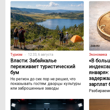
Туризм
12:33, 6 августа
Экономика
Власти: Забайкалье
«В боль
переживает туристический
индекса
бум
января»:
задержа
Но регион до сих пор не решил, что
показывать гостям: дворцы культуры
зарплат
или заброшенные заводы
Разбираемс