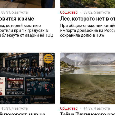
08:31, 5 августа
Общество
08:02, 5 августа
овится к зиме
Лес, которого нет в о
на, который местные
При общем снижении китай
ретили при 17 градусах в
импорта древесина из Росс
и блэкауте от аварии на ТЭЦ
сохранила долю в 10%
15:31, 4 августа
Общество
14:59, 4 августа
й покоряет мир не
Тайна Тургинского озе