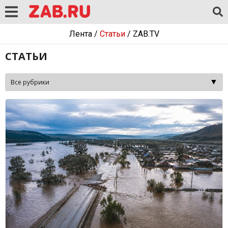
Лента
/
Статьи
/
ZAB.TV
СТАТЬИ