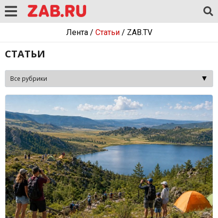
Лента
/
Статьи
/
ZAB.TV
СТАТЬИ