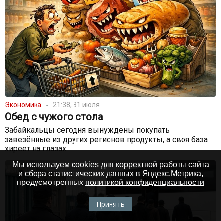
Экономика
21:38, 31 июля
Обед с чужого стола
Забайкальцы сегодня вынуждены покупать
завезённые из других регионов продукты, а своя база
хиреет на глазах
Мы используем cookies для корректной работы сайта
и сбора статистических данных в Яндекс.Метрика,
предусмотренных
политикой конфиденциальности
Принять