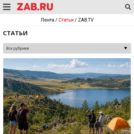
Лента
/
Статьи
/
ZAB.TV
СТАТЬИ