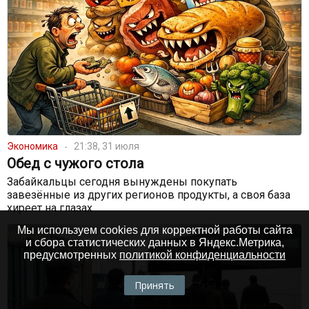
Экономика
21:38, 31 июля
Обед с чужого стола
Забайкальцы сегодня вынуждены покупать
завезённые из других регионов продукты, а своя база
хиреет на глазах
Мы используем cookies для корректной работы сайта
и сбора статистических данных в Яндекс.Метрика,
предусмотренных
политикой конфиденциальности
Принять