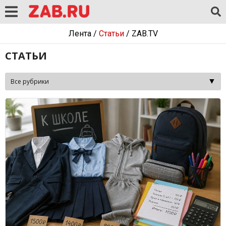
Лента
/
Статьи
/
ZAB.TV
СТАТЬИ