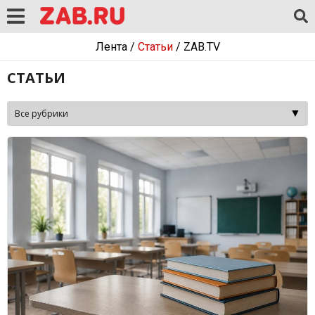
Лента
/
Статьи
/
ZAB.TV
СТАТЬИ