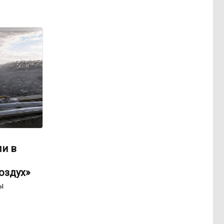
ли в
оздух»
ы