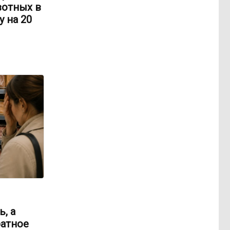
вотных в
 на 20
, а
ратное