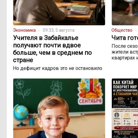
Экономика
09:33, 5 августа
Общество
Учителя в Забайкалье
Чита гот
получают почти вдвое
После сезо
больше, чем в среднем по
жители вст
квартирах 
стране
Но дефицит кадров это не остановило