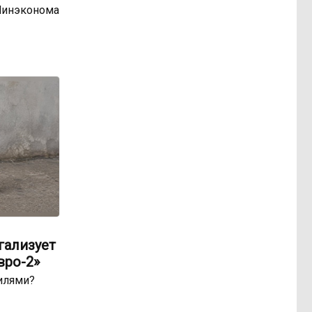
Минэконома
гализует
вро-2»
билями?