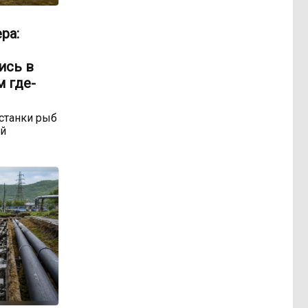
ра:
ись в
м где-
станки рыб
ой