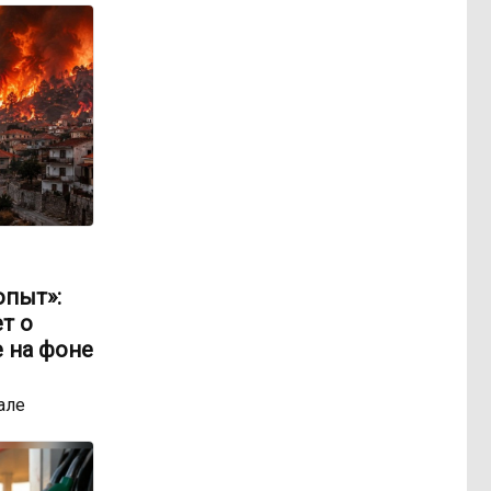
опыт»:
т о
 на фоне
але