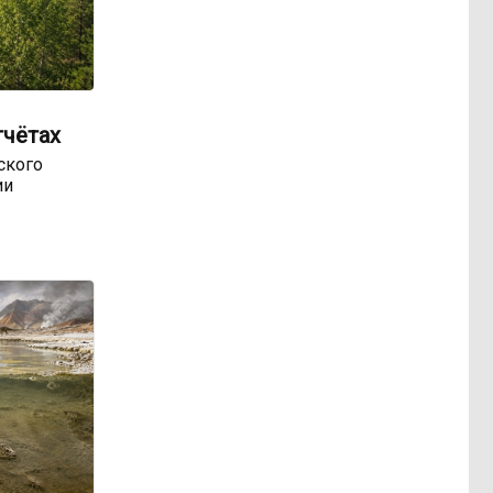
тчётах
ского
ии