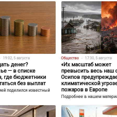
19:02, 5 августа
Общество
17:30, 5 августа
ать денег?
«Их масштаб может
ье — в списке
превысить весь наш 
в, где бюджетники
Осипов предупреждае
таться без выплат
климатической угрозе
пожаров в Европе
ей поделился известный
Подробнее в нашем матери