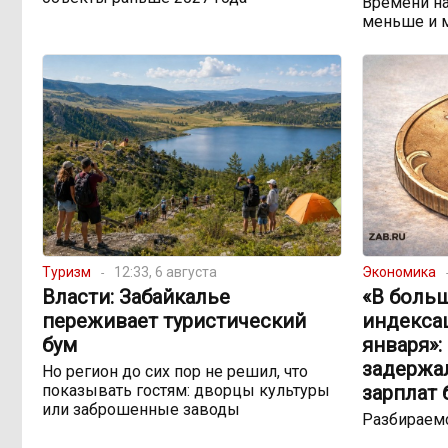
Времени на
меньше и 
Туризм
12:33, 6 августа
Экономика
Власти: Забайкалье
«В боль
переживает туристический
индекса
бум
января»:
задержа
Но регион до сих пор не решил, что
показывать гостям: дворцы культуры
зарплат
или заброшенные заводы
Разбираемс