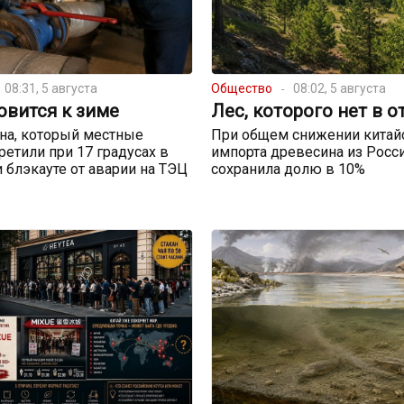
08:31, 5 августа
Общество
08:02, 5 августа
овится к зиме
Лес, которого нет в о
на, который местные
При общем снижении китай
ретили при 17 градусах в
импорта древесина из Росс
и блэкауте от аварии на ТЭЦ
сохранила долю в 10%