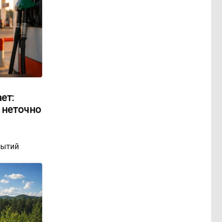
ет:
 неточно
бытий