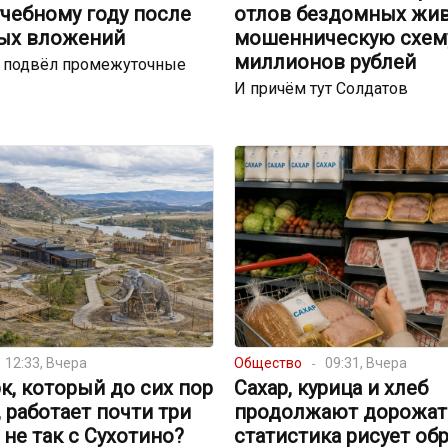
чебному году после
отлов бездомных жи
ых вложений
мошенническую схему
миллионов рублей
р подвёл промежуточные
И причём тут Солдатов
12:33, Вчера
Общество
09:31, Вчера
к, который до сих пор
Сахар, курица и хлеб
, работает почти три
продолжают дорожать
о не так с Сухотино?
статистика рисует об