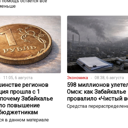
 помощь остаётся всё
меньше
11:05, 6 августа
Экономика
08:38, 6 августа
шинстве регионов
598 миллионов улете
ция прошла с 1
Омск: как Забайкалье
 почему Забайкалье
провалило «Чистый в
ло повышение
Средства перераспределен
 бюджетникам
я в данном материале