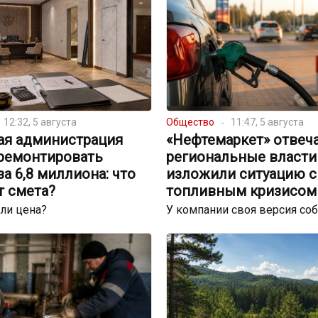
12:32, 5 августа
Общество
11:47, 5 августа
ая администрация
«Нефтемаркет» отвеча
тремонтировать
региональные власти
за 6,8 миллиона: что
изложили ситуацию с
т смета?
топливным кризисом
ли цена?
У компании своя версия со