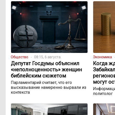
Общество
08:15, 6 августа
Экономика
Депутат Госдумы объяснил
Когда жд
«неполноценность» женщин
Забайкал
библейским сюжетом
регионо
могут ос
Парламентарий считает, что его
высказывание намеренно вырвали из
Информаци
контекста
политолог