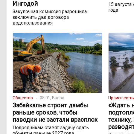
Ингодой
15 августа
года
Закупочная комиссия разрешила
заключить два договора
водопользования
Общество
08:01, Вчера
Происшеств
Забайкалье строит дамбы
«Ждать н
раньше сроков, чтобы
подтопл
паводки не застали врасплох
технику,
разводят
Подрядчикам ставят задачу сдать
объекты раньше 2027 года