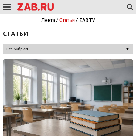
Лента
/
Статьи
/
ZAB.TV
СТАТЬИ