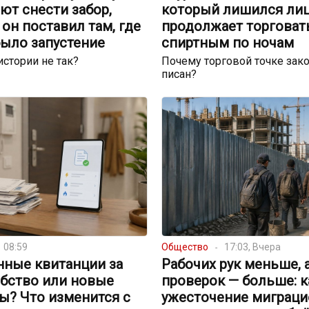
ют снести забор,
который лишился лиц
он поставил там, где
продолжает торговат
было запустение
спиртным по ночам
истории не так?
Почему торговой точке зако
писан?
08:59
Общество
17:03, Вчера
нные квитанции за
Рабочих рук меньше, 
обство или новые
проверок — больше: к
ы? Что изменится с
ужесточение миграци