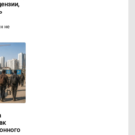
ензии,
ь
н не
а
ак
онного