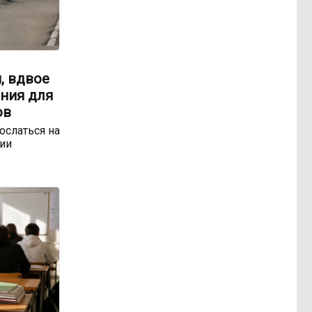
, вдвое
ния для
ов
ослаться на
ии