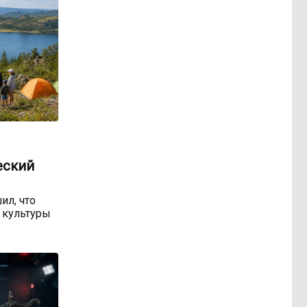
еский
ил, что
 культуры