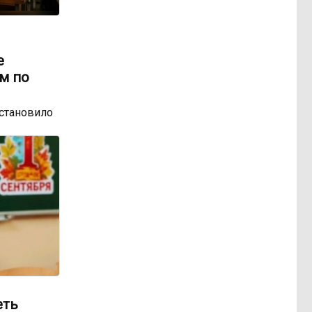
е
м по
остановило
еть