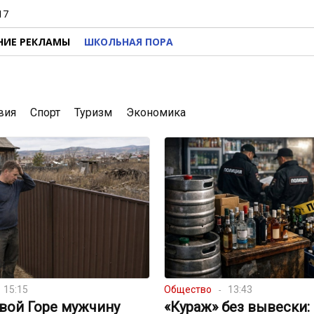
17
НИЕ РЕКЛАМЫ
ШКОЛЬНАЯ ПОРА
вия
Спорт
Туризм
Экономика
15:15
Общество
13:43
вой Горе мужчину
«Кураж» без вывески: 