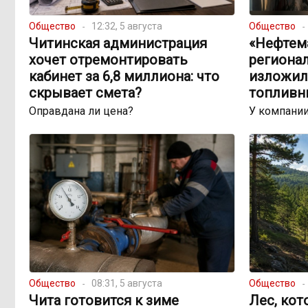
Общество
12:32, 5 августа
Общество
Читинская администрация
«Нефтема
хочет отремонтировать
региона
кабинет за 6,8 миллиона: что
изложил
скрывает смета?
топливн
Оправдана ли цена?
У компании
Общество
08:31, 5 августа
Общество
Чита готовится к зиме
Лес, кот