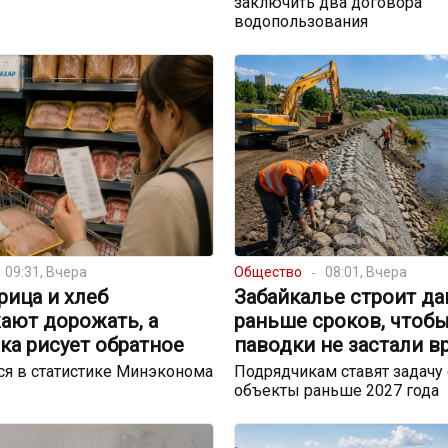
заключить два договора
водопользования
09:31, Вчера
Общество
08:01, Вчера
урица и хлеб
Забайкалье строит д
ают дорожать, а
раньше сроков, чтоб
ка рисует обратное
паводки не застали в
я в статистике Минэконома
Подрядчикам ставят задачу 
объекты раньше 2027 года