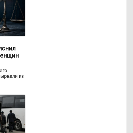
яснил
женщин
м
 его
ырвали из