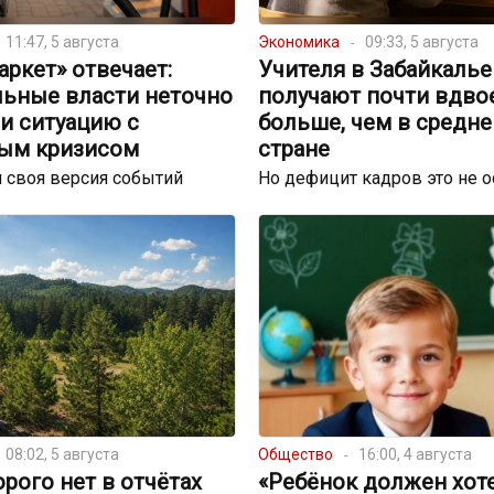
11:47, 5 августа
Экономика
09:33, 5 августа
ркет» отвечает:
Учителя в Забайкалье
льные власти неточно
получают почти вдво
и ситуацию с
больше, чем в средне
ым кризисом
стране
 своя версия событий
Но дефицит кадров это не 
08:02, 5 августа
Общество
16:00, 4 августа
орого нет в отчётах
«Ребёнок должен хот