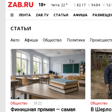
18+
Чита:
22 °
82.17
94.84
12.
ЛЕНТА
ZAB.TV
СТАТЬИ
АФИША
РАЗМЕЩЕ
СТАТЬИ
Авто
Афиша
Общество
Политика
Происшест
Общество
18:22
Общество
Финишная прямая — самая
В Шерло