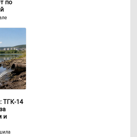
т по
ей
але
: ТГК-14
за
 и
шила