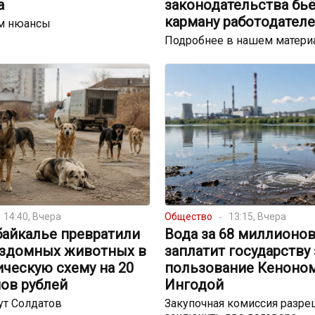
а
законодательства бьё
карману работодател
м нюансы
Подробнее в нашем матери
14:40, Вчера
Общество
13:15, Вчера
байкалье превратили
Вода за 68 миллионов
ездомных животных в
заплатит государству 
ческую схему на 20
пользование Кеноном
ов рублей
Ингодой
ут Солдатов
Закупочная комиссия разре