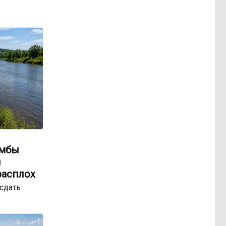
амбы
ы
расплох
сдать