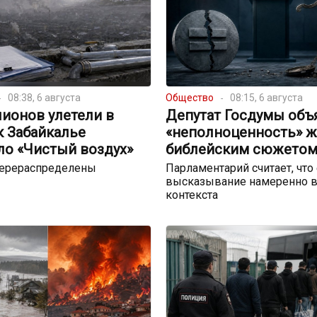
08:38, 6 августа
Общество
08:15, 6 августа
ионов улетели в
Депутат Госдумы объ
к Забайкалье
«неполноценность» 
ло «Чистый воздух»
библейским сюжето
перераспределены
Парламентарий считает, что
высказывание намеренно в
контекста