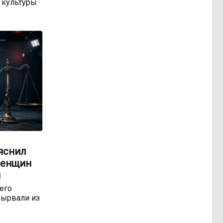
 культуры
яснил
женщин
м
 его
ырвали из