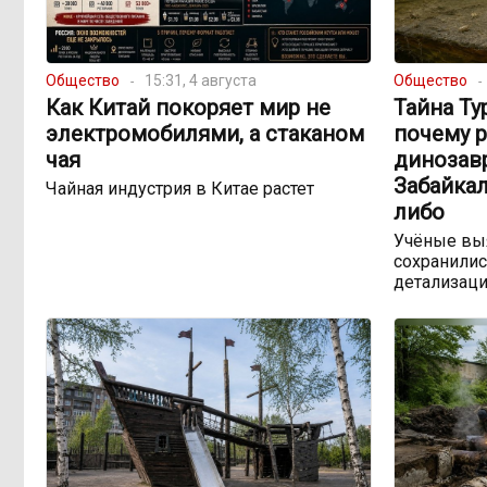
Общество
15:31, 4 августа
Общество
Как Китай покоряет мир не
Тайна Ту
электромобилями, а стаканом
почему 
чая
динозав
Забайкал
Чайная индустрия в Китае растет
либо
Учёные выя
сохранилис
детализац