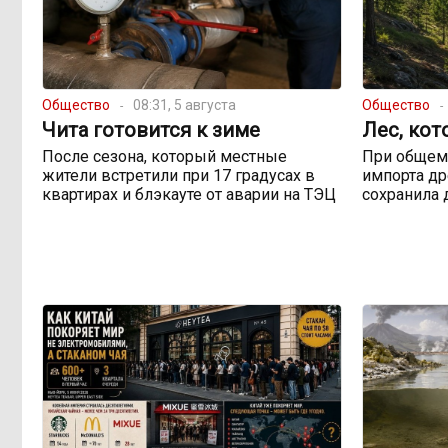
Общество
08:31, 5 августа
Общество
Чита готовится к зиме
Лес, кот
После сезона, который местные
При общем
жители встретили при 17 градусах в
импорта др
квартирах и блэкауте от аварии на ТЭЦ
сохранила 