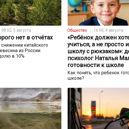
08:02, 5 августа
Общество
16:00, 4 августа
орого нет в отчётах
«Ребёнок должен хот
учиться, а не просто 
 снижении китайского
евесина из России
школу с рюкзаком»: д
долю в 10%
психолог Наталья Ма
готовности к школе
Как понять, что ребенок гот
школе?