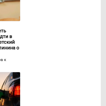
еть
идти в
етский
линина о
ов к