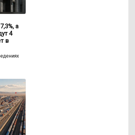
,3%, а
ут 4
т в
ведениях