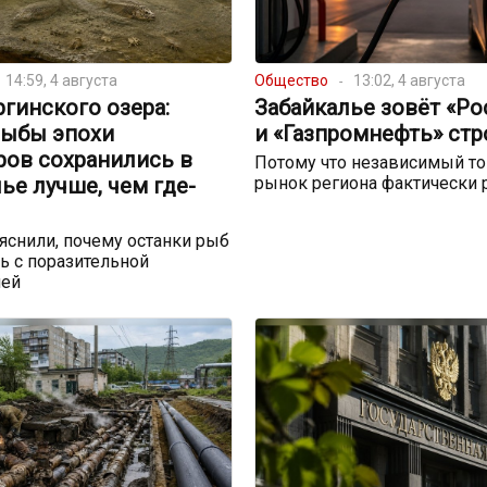
14:59, 4 августа
Общество
13:02, 4 августа
ргинского озера:
Забайкалье зовёт «Р
рыбы эпохи
и «Газпромнефть» стр
ров сохранились в
Потому что независимый т
ье лучше, чем где-
рынок региона фактически 
снили, почему останки рыб
ь с поразительной
ией