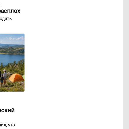
ы
расплох
сдать
еский
ил, что