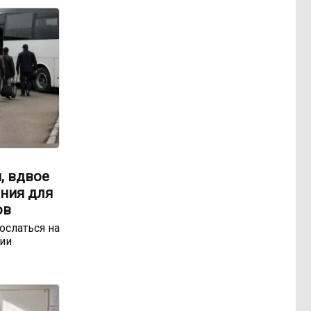
, вдвое
ния для
ов
ослаться на
ии