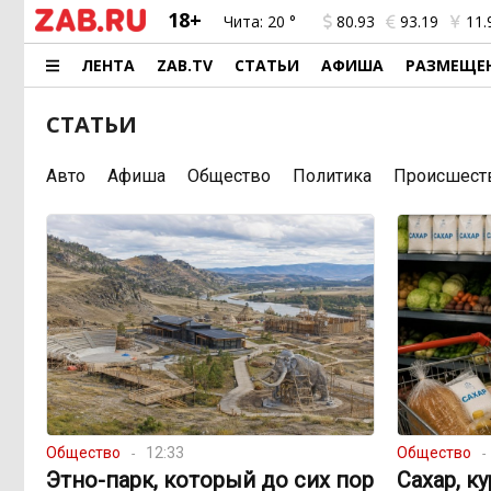
18+
Чита:
20 °
80.93
93.19
11.
ЛЕНТА
ZAB.TV
СТАТЬИ
АФИША
РАЗМЕЩЕ
СТАТЬИ
Авто
Афиша
Общество
Политика
Происшест
Общество
12:33
Общество
Этно-парк, который до сих пор
Сахар, к