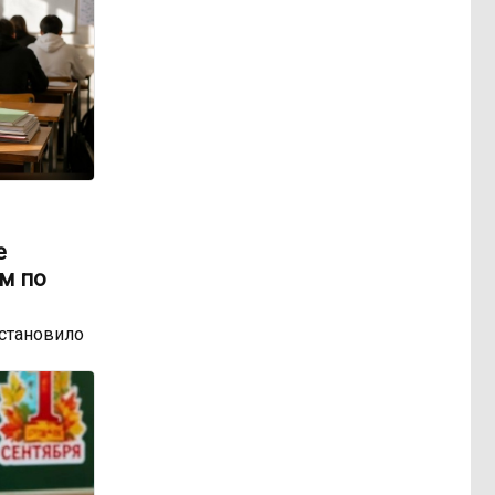
е
м по
остановило