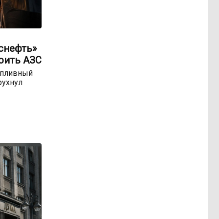
оснефть»
оить АЗС
опливный
рухнул