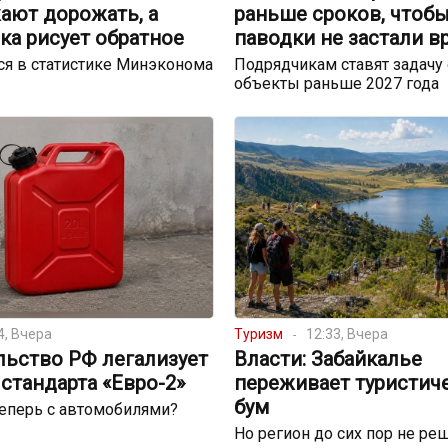
ают дорожать, а
раньше сроков, чтоб
ка рисует обратное
паводки не застали в
я в статистике Минэконома
Подрядчикам ставят задачу 
объекты раньше 2027 года
4, Вчера
Туризм
12:33, Вчера
льство РФ легализует
Власти: Забайкалье
стандарта «Евро-2»
переживает туристич
бум
теперь с автомобилями?
Но регион до сих пор не реш