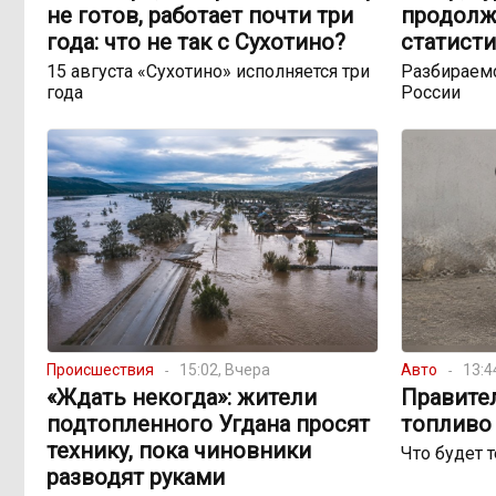
не готов, работает почти три
продолж
года: что не так с Сухотино?
статисти
15 августа «Сухотино» исполняется три
Разбираемс
года
России
Происшествия
15:02, Вчера
Авто
13:4
«Ждать некогда»: жители
Правите
подтопленного Угдана просят
топливо 
технику, пока чиновники
Что будет 
разводят руками