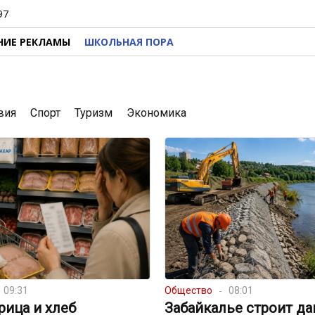
97
НИЕ РЕКЛАМЫ
ШКОЛЬНАЯ ПОРА
вия
Спорт
Туризм
Экономика
09:31
Общество
08:01
урица и хлеб
Забайкалье строит д