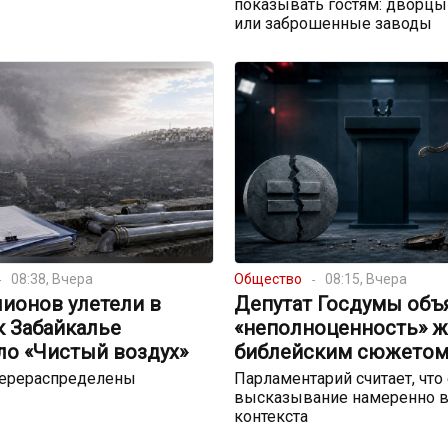
показывать гостям: дворцы
или заброшенные заводы
08:38, Вчера
Общество
08:15, Вчера
ионов улетели в
Депутат Госдумы объ
к Забайкалье
«неполноценность» 
ло «Чистый воздух»
библейским сюжето
перераспределены
Парламентарий считает, что
высказывание намеренно в
контекста