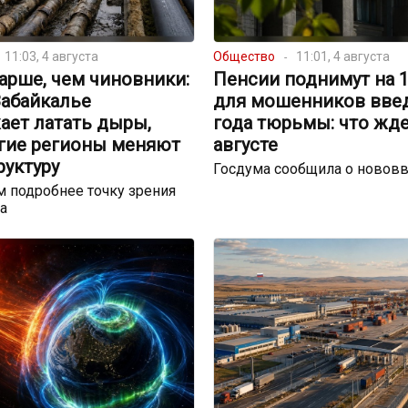
11:03, 4 августа
Общество
11:01, 4 августа
арше, чем чиновники:
Пенсии поднимут на 17
Забайкалье
для мошенников введ
ает латать дыры,
года тюрьмы: что жде
угие регионы меняют
августе
руктуру
Госдума сообщила о новов
 подробнее точку зрения
а