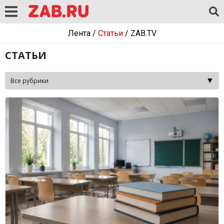
Лента
/
Статьи
/
ZAB.TV
СТАТЬИ