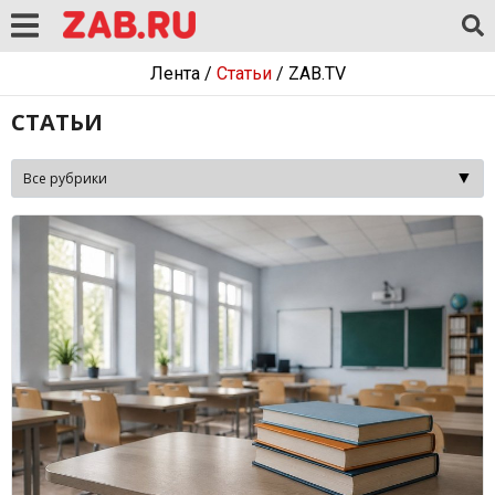
Лента
/
Статьи
/
ZAB.TV
СТАТЬИ