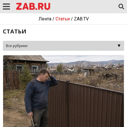
Лента
/
Статьи
/
ZAB.TV
СТАТЬИ