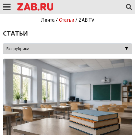
Лента
/
Статьи
/
ZAB.TV
СТАТЬИ