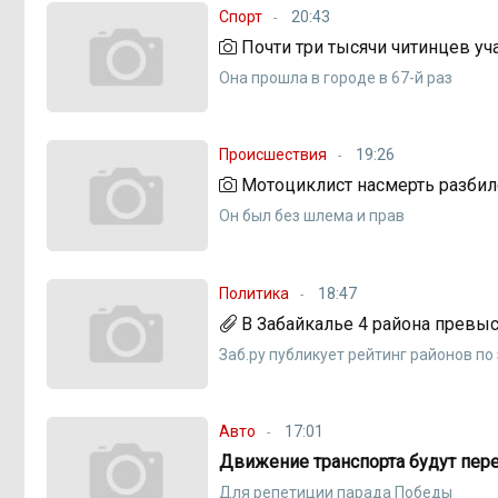
Спорт
20:43
Почти три тысячи читинцев уч
Она прошла в городе в 67-й раз
Происшествия
19:26
Мотоциклист насмерть разбил
Он был без шлема и прав
Политика
18:47
В Забайкалье 4 района превы
Заб.ру публикует рейтинг районов п
Авто
17:01
Движение транспорта будут перек
Для репетиции парада Победы