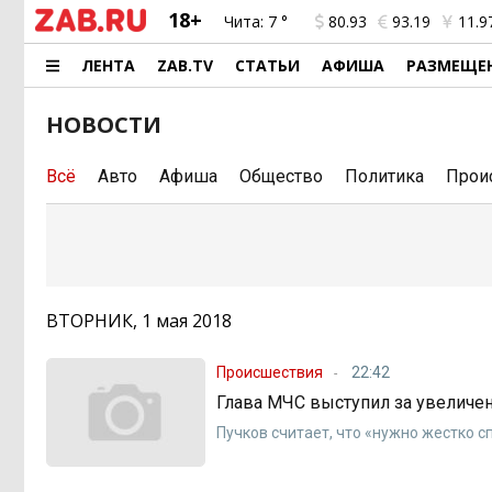
18+
Чита:
7 °
80.93
93.19
11.9
ЛЕНТА
ZAB.TV
СТАТЬИ
АФИША
РАЗМЕЩЕ
НОВОСТИ
Всё
Авто
Афиша
Общество
Политика
Прои
ВТОРНИК, 1 мая 2018
Происшествия
22:42
Глава МЧС выступил за увеличе
Пучков считает, что «нужно жестко 