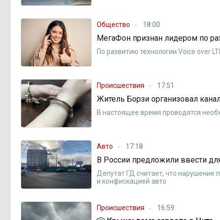
Общество
18:00
МегаФон признан лидером по ра
По развитию технологии Voice over L
Происшествия
17:51
Житель Борзи организовал канал
В настоящее время проводятся нео
Авто
17:18
В России предложили ввести дл
Депутат ГД считает, что нарушение
и конфискацией авто
Происшествия
16:59