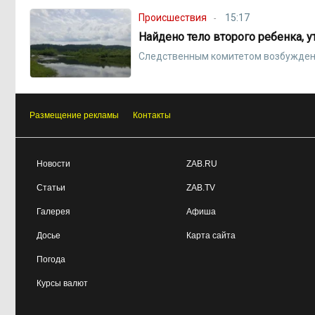
Происшествия
15:17
Найдено тело второго ребенка, у
Следственным комитетом возбуждено у
Размещение рекламы
Контакты
Новости
ZAB.RU
Статьи
ZAB.TV
Галерея
Афиша
Досье
Карта сайта
Погода
Курсы валют