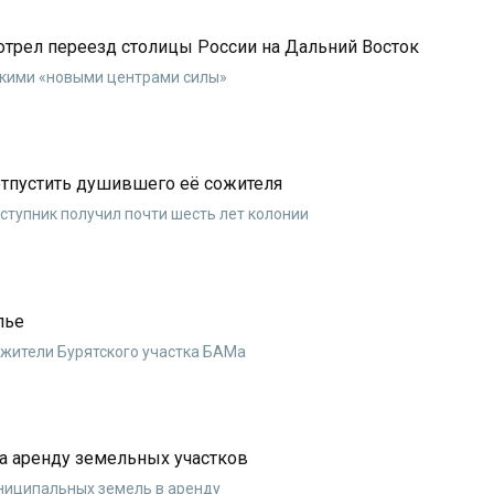
отрел переезд столицы России на Дальний Восток
екими «новыми центрами силы»
отпустить душившего её сожителя
ступник получил почти шесть лет колонии
лье
 жители Бурятского участка БАМа
за аренду земельных участков
униципальных земель в аренду