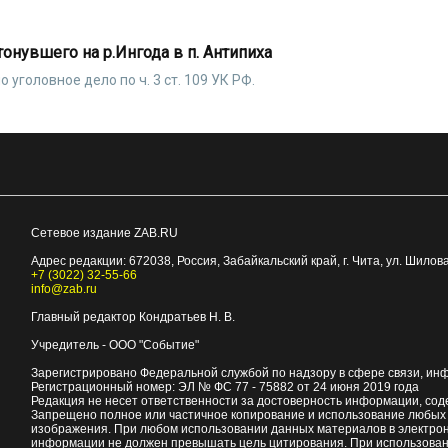
тонувшего на р.Ингода в п. Антипиха
головное дело по ч. 3 ст. 109 УК РФ.
Сетевое издание ZAB.RU
Адрес редакции:
672038
, Россия, Забайкальский край, г.
Чита
,
ул. Шилова
+7 (3022) 32-55-66
info@zab.ru
Главный редактор Кондратьев Н. В.
Учредитель - ООО "Событие"
Зарегистрировано Федеральной службой по надзору в сфере связи, ин
Регистрационный номер: ЭЛ № ФС 77 - 75882 от 24 июня 2019 года
Редакция не несет ответственности за достоверность информации, со
Запрещено полное или частичное копирование и использование любых м
изображения. При любом использовании данных материалов в электро
информации не должен превышать цель цитирования. При использован