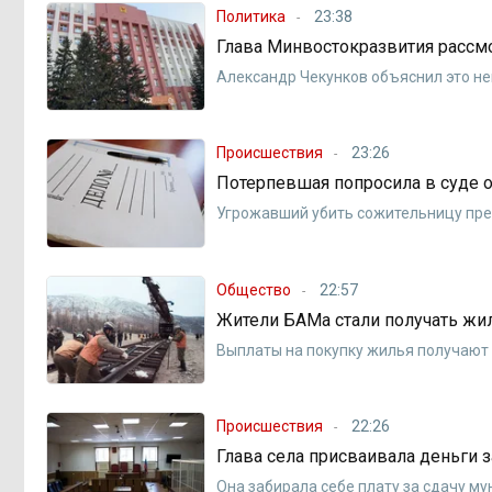
Политика
23:38
Глава Минвостокразвития рассм
Александр Чекунков объяснил это н
Происшествия
23:26
Потерпевшая попросила в суде 
Угрожавший убить сожительницу пре
Общество
22:57
Жители БАМа стали получать жи
Выплаты на покупку жилья получают
Происшествия
22:26
Глава села присваивала деньги 
Она забирала себе плату за сдачу м