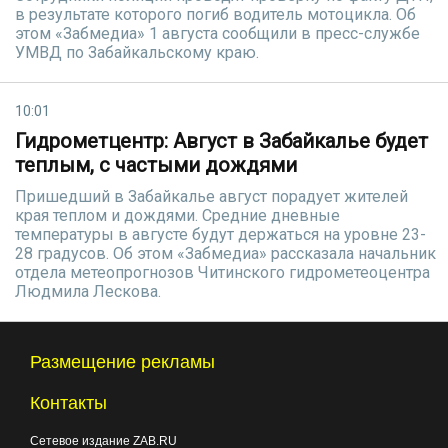
в результате которого погиб водитель мотоцикла. Об
этом «Забмедиа» 1 августа сообщили в пресс-службе
УМВД по Забайкальскому краю.
10:01
Гидрометцентр: Август в Забайкалье будет
теплым, с частыми дождями
Пришедший в Забайкалье август порадует жителей
края теплом и дождями. Средние дневные
температуры в августе будут держаться на уровне 23-
28 градусов. Об этом «Забмедиа» рассказала начальник
отдела метеопрогнозов Читинского гидрометеоцентра
Людмила Лескова.
Размещение рекламы
Контакты
Сетевое издание ZAB.RU