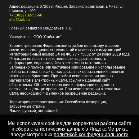
Адрес редакции:
672038
, Россия, Забайкальский край, г.
Чита
,
ул.
Шилова, д. 100
+7 (3022) 32-55-66
info@zab.ru
Главный редактор Кондратьев Н. В.
Учредитель - ООО "Событие"
Зарегистрировано Федеральной службой по надзору в сфере
связи, информационных технологий и массовых коммуникаций.
Регистрационный номер: ЭЛ № ФС 77 - 75882 от 24 июня 2019 года
Редакция не несет ответственности за достоверность
информации, содержащейся в рекламных материалах
Запрещено полное или частичное копирование и использование
любых материалов сайта, как составных произведений, включая
тексты и изображения. При любом использовании данных
материалов в электронных СМИ, ссылка на данный сайт
обязательна. Объем цитирования информации не должен
превышать цель цитирования. При использовании в печатных
СМИ, необходимо письменное разрешение редакции.
Территория распространения: Российская Федерация,
зарубежные страны
Языки: русский, английский
Политика в отношении обработки персональных данных
Мы используем cookies для корректной работы сайта
© 2007 - 2026
Портал Читы и Забайкальского края
и сбора статистических данных в Яндекс.Метрика,
предусмотренных
политикой конфиденциальности