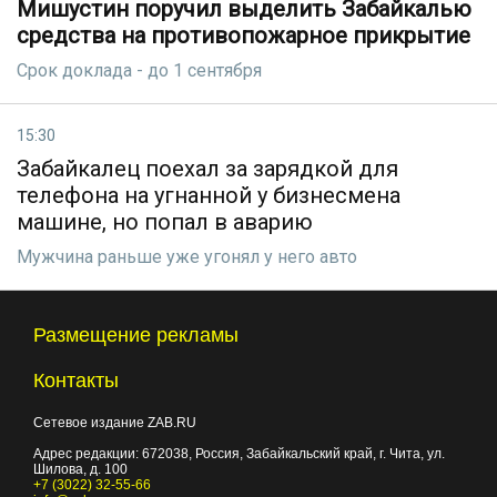
Мишустин поручил выделить Забайкалью
средства на противопожарное прикрытие
Срок доклада - до 1 сентября
15:30
Забайкалец поехал за зарядкой для
телефона на угнанной у бизнесмена
машине, но попал в аварию
Мужчина раньше уже угонял у него авто
Размещение рекламы
Контакты
Сетевое издание ZAB.RU
Адрес редакции:
672038
, Россия, Забайкальский край, г.
Чита
,
ул.
Шилова, д. 100
+7 (3022) 32-55-66