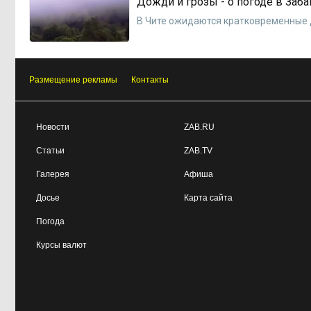
Дожди и грозы - о погоде в Заба
В Чите ожидаются кратковременные
Размещение рекламы
Контакты
Новости
ZAB.RU
Статьи
ZAB.TV
Галерея
Афиша
Досье
Карта сайта
Погода
Курсы валют