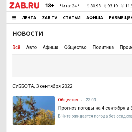
18+
Чита:
24 °
80.93
93.19
11.
ЛЕНТА
ZAB.TV
СТАТЬИ
АФИША
РАЗМЕЩЕ
НОВОСТИ
Всё
Авто
Афиша
Общество
Политика
Прои
СУББОТА, 3 сентября 2022
Общество
23:03
Прогноз погоды на 4 сентября в
В Чите ожидается погода без осадко