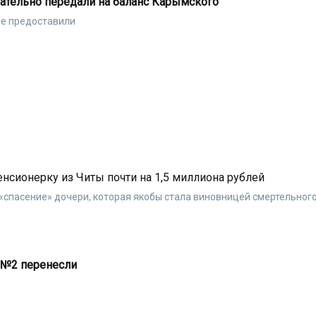
тельно передали на баланс Карымского
 не предоставили
нсионерку из Читы почти на 1,5 миллиона рублей
«спасение» дочери, которая якобы стала виновницей смертельног
 №2 перенесли