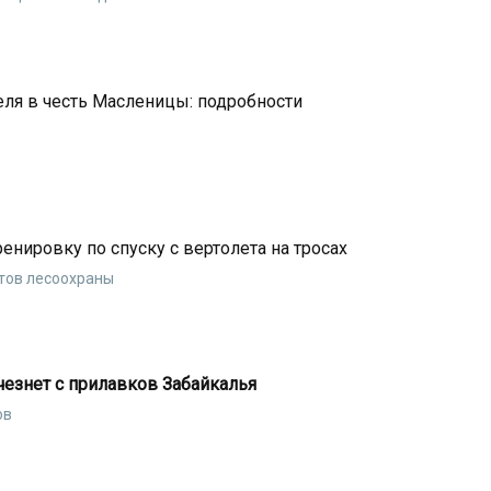
деля в честь Масленицы: подробности
нировку по спуску с вертолета на тросах
тов лесоохраны
чезнет с прилавков Забайкалья
ов