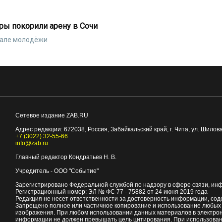
ры покорили арену в Сочи
вале молодёжи
Сетевое издание ZAB.RU
Адрес редакции:
672038
, Россия, Забайкальский край, г.
Чита
,
ул. Шилова
+7 (3022) 32-55-66
info@zab.ru
Главный редактор Кондратьев Н. В.
Учредитель - ООО "Событие"
Зарегистрировано Федеральной службой по надзору в сфере связи, ин
Регистрационный номер: ЭЛ № ФС 77 - 75882 от 24 июня 2019 года
Редакция не несет ответственности за достоверность информации, со
Запрещено полное или частичное копирование и использование любых м
изображения. При любом использовании данных материалов в электро
информации не должен превышать цель цитирования. При использован