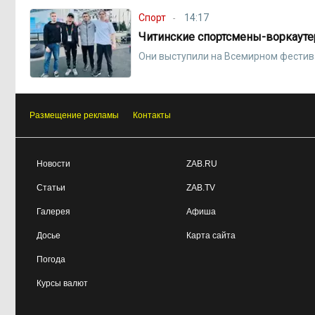
Спорт
14:17
Читинские спортсмены-воркауте
Они выступили на Всемирном фести
Размещение рекламы
Контакты
Новости
ZAB.RU
Статьи
ZAB.TV
Галерея
Афиша
Досье
Карта сайта
Погода
Курсы валют