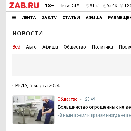
18+
Чита:
24 °
81.41
94.06
12.
ЛЕНТА
ZAB.TV
СТАТЬИ
АФИША
РАЗМЕЩЕ
НОВОСТИ
Всё
Авто
Афиша
Общество
Политика
Прои
СРЕДА, 6 марта 2024
Общество
23:49
Большинство опрошенных не вер
«В наше время и врачам иногда не в