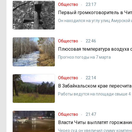
Общество
23:17
Первый громкоговоритель в Чите
Он находился на углу улиц Амурской
Общество
22:46
Плюсовая температура воздуха 
Прогноз погоды на 7 марта
Общество
22:14
В Забайкальском крае пересчит
Работы ведутся на площади свыше 4
Общество
21:47
Власти Читы выплатят горожанин
Через суд он увеличил сумму компен