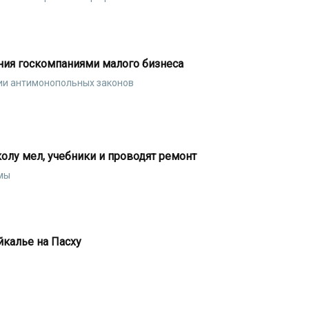
ния госкомпаниями малого бизнеса
нии антимонопольных законов
олу мел, учебники и проводят ремонт
умы
йкалье на Пасху