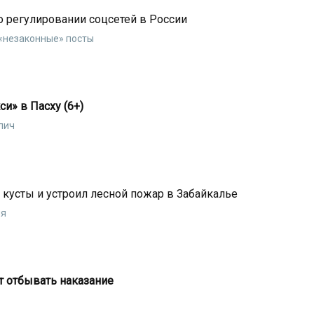
о регулировании соцсетей в России
 «незаконные» посты
и» в Пасху (6+)
лич
усты и устроил лесной пожар в Забайкалье
ля
т отбывать наказание
р