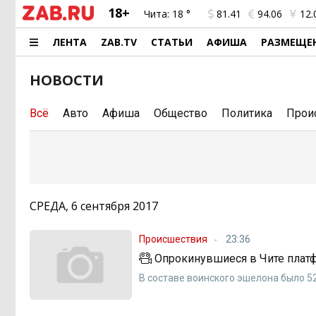
18+
Чита:
18 °
81.41
94.06
12.
ЛЕНТА
ZAB.TV
СТАТЬИ
АФИША
РАЗМЕЩЕ
НОВОСТИ
Всё
Авто
Афиша
Общество
Политика
Прои
СРЕДА, 6 сентября 2017
Происшествия
23:36
Опрокинувшиеся в Чите плат
В составе воинского эшелона было 5