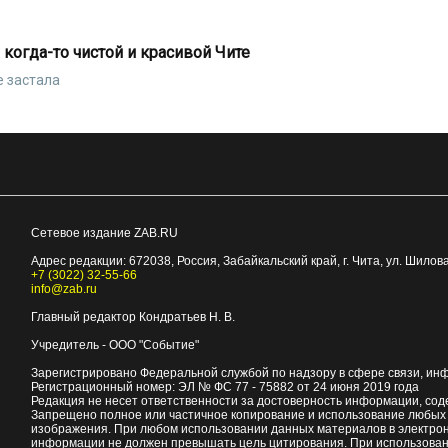
когда-то чистой и красивой Чите
е застала
Сетевое издание ZAB.RU
Адрес редакции:
672038
, Россия, Забайкальский край, г.
Чита
,
ул. Шилова
+7 (3022) 32-55-66
info@zab.ru
Главный редактор Кондратьев Н. В.
Учредитель - ООО "Событие"
Зарегистрировано Федеральной службой по надзору в сфере связи, ин
Регистрационный номер: ЭЛ № ФС 77 - 75882 от 24 июня 2019 года
Редакция не несет ответственности за достоверность информации, со
Запрещено полное или частичное копирование и использование любых м
изображения. При любом использовании данных материалов в электро
информации не должен превышать цель цитирования. При использован