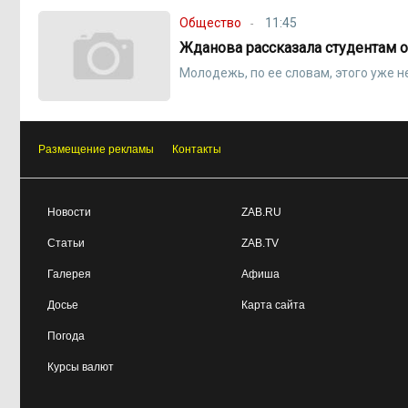
Общество
11:45
Жданова рассказала студентам о 
Молодежь, по ее словам, этого уже н
Размещение рекламы
Контакты
Новости
ZAB.RU
Статьи
ZAB.TV
Галерея
Афиша
Досье
Карта сайта
Погода
Курсы валют