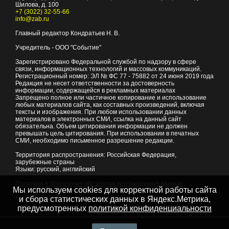
Шилова, д. 100
+7 (3022) 32-55-66
info@zab.ru
Главный редактор Кондратьев Н. В.
Учредитель - ООО "Событие"
Зарегистрировано Федеральной службой по надзору в сфере
связи, информационных технологий и массовых коммуникаций.
Регистрационный номер: ЭЛ № ФС 77 - 75882 от 24 июня 2019 года
Редакция не несет ответственности за достоверность
информации, содержащейся в рекламных материалах
Запрещено полное или частичное копирование и использование
любых материалов сайта, как составных произведений, включая
тексты и изображения. При любом использовании данных
материалов в электронных СМИ, ссылка на данный сайт
обязательна. Объем цитирования информации не должен
превышать цель цитирования. При использовании в печатных
СМИ, необходимо письменное разрешение редакции.
Территория распространения: Российская Федерация,
зарубежные страны
Языки: русский, английский
Политика в отношении обработки персональных данных
Мы используем cookies для корректной работы сайта
© 2007 - 2026
Портал Читы и Забайкальского края
и сбора статистических данных в Яндекс.Метрика,
предусмотренных
политикой конфиденциальности