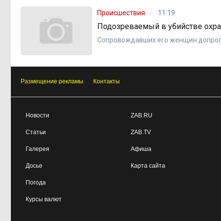
Происшествия
11:19
Подозреваемый в убийстве охра
Сопровождавших его женщин допро
Размещение рекламы
Контакты
Новости
ZAB.RU
Статьи
ZAB.TV
Галерея
Афиша
Досье
Карта сайта
Погода
Курсы валют