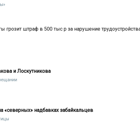
вы»
 грозит штраф в 500 тыс р за нарушение трудоустройства
акова и Лоскутникова
овещании
на «северных» надбавках забайкальцев
тицы