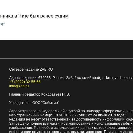
нника в Чите был ранее судим
сят
Сетевое издание ZAB.RU
Адрес редакции:
672038
, Россия, Забайкальский край, г.
Чита
,
ул. Шилова
+7 (3022) 32-55-66
info@zab.ru
Главный редактор Кондратьев Н. В.
Учредитель - ООО "Событие"
Зарегистрировано Федеральной службой по надзору в сфере связи, ин
Регистрационный номер: ЭЛ № ФС 77 - 75882 от 24 июня 2019 года
Редакция не несет ответственности за достоверность информации, со
Запрещено полное или частичное копирование и использование любых м
изображения. При любом использовании данных материалов в электро
информации не должен превышать цель цитирования. При использован