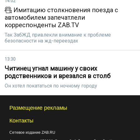
14:02
Имитацию столкновения поезда с
автомобилем запечатлели
корреспонденты ZAB.TV
Так ЗабЖД привлекли внимание к проблеме
безопасности на жд-переездах
13:30
Читинец угнал машину у своих
родственников и врезался в столб
Он хотел покататься по ночному городу
Размещение рекламы
Контакты
Сетевое издание ZAB.RU