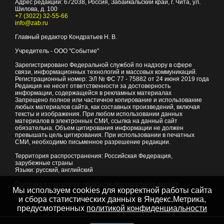
Адрес редакции:
672038
, Россия, Забайкальский край, г.
Чита
,
ул.
Шилова, д. 100
+7 (3022) 32-55-66
info@zab.ru
Главный редактор Кондратьев Н. В.
Учредитель - ООО "Событие"
Зарегистрировано Федеральной службой по надзору в сфере
связи, информационных технологий и массовых коммуникаций.
Регистрационный номер: ЭЛ № ФС 77 - 75882 от 24 июня 2019 года
Редакция не несет ответственности за достоверность
информации, содержащейся в рекламных материалах
Запрещено полное или частичное копирование и использование
любых материалов сайта, как составных произведений, включая
тексты и изображения. При любом использовании данных
материалов в электронных СМИ, ссылка на данный сайт
обязательна. Объем цитирования информации не должен
превышать цель цитирования. При использовании в печатных
СМИ, необходимо письменное разрешение редакции.
Территория распространения: Российская Федерация,
зарубежные страны
Языки: русский, английский
Политика в отношении обработки персональных данных
Мы используем cookies для корректной работы сайта
© 2007 - 2026
Портал Читы и Забайкальского края
и сбора статистических данных в Яндекс.Метрика,
предусмотренных
политикой конфиденциальности