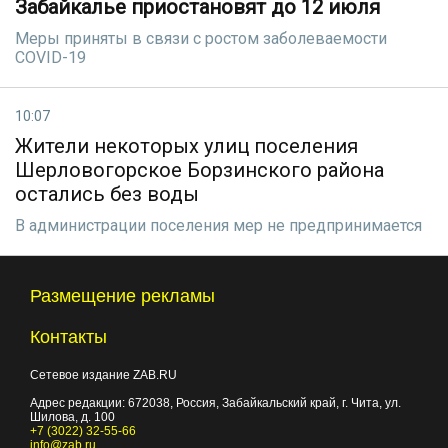
Забайкалье приостановят до 12 июля
Меры приняты в связи с ростом заболеваемости
COVID-19
10:07
Жители некоторых улиц поселения
Шерловогорское Борзинского района
остались без воды
В администрации поселения мер не предпринимается
Размещение рекламы
Контакты
Сетевое издание ZAB.RU
Адрес редакции:
672038
, Россия, Забайкальский край, г.
Чита
,
ул.
Шилова, д. 100
+7 (3022) 32-55-66
info@zab.ru