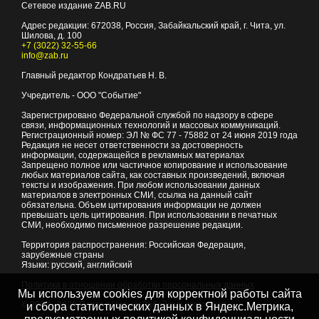
Сетевое издание ZAB.RU
Адрес редакции:
672038
, Россия, Забайкальский край, г.
Чита
,
ул.
Шилова, д. 100
+7 (3022) 32-55-66
info@zab.ru
Главный редактор Кондратьев Н. В.
Учредитель - ООО "Событие"
Зарегистрировано Федеральной службой по надзору в сфере
связи, информационных технологий и массовых коммуникаций.
Регистрационный номер: ЭЛ № ФС 77 - 75882 от 24 июня 2019 года
Редакция не несет ответственности за достоверность
информации, содержащейся в рекламных материалах
Запрещено полное или частичное копирование и использование
любых материалов сайта, как составных произведений, включая
тексты и изображения. При любом использовании данных
материалов в электронных СМИ, ссылка на данный сайт
обязательна. Объем цитирования информации не должен
превышать цель цитирования. При использовании в печатных
СМИ, необходимо письменное разрешение редакции.
Территория распространения: Российская Федерация,
зарубежные страны
Языки: русский, английский
Политика в отношении обработки персональных данных
Мы используем cookies для корректной работы сайта
© 2007 - 2026
Портал Читы и Забайкальского края
и сбора статистических данных в Яндекс.Метрика,