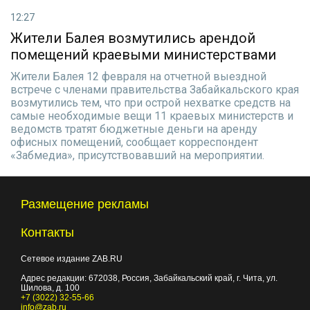
12:27
Жители Балея возмутились арендой
помещений краевыми министерствами
Жители Балея 12 февраля на отчетной выездной
встрече с членами правительства Забайкальского края
возмутились тем, что при острой нехватке средств на
самые необходимые вещи 11 краевых министерств и
ведомств тратят бюджетные деньги на аренду
офисных помещений, сообщает корреспондент
«Забмедиа», присутствовавший на мероприятии.
Размещение рекламы
Контакты
Сетевое издание ZAB.RU
Адрес редакции:
672038
, Россия, Забайкальский край, г.
Чита
,
ул.
Шилова, д. 100
+7 (3022) 32-55-66
info@zab.ru