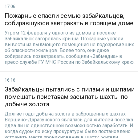
17:06
Пожарные спасли семью забайкальцев,
собиравшуюся завтракать в горящем доме
Утром 12 февраля у одного из домов в поселке
Забайкальск загорелась крыша. Пожарные успели
вывести из пылающего помещения не подозревавших
об опасности жильцов. Более того, они даже
собирались позавтракать, сообщили «Забмедиа» в
пресс-службе ГУ МЧС России по Забайкальскому краю.
16:16
Забайкальцы пытались с пилами и шипами
помешать приставам засыпать шахты по
добыче золота
Долгие годы добыча золота в заброшенных шахтах
Вершино-Дарасунского являлась для жителей поселка
едва ли не единственной возможностью заработать. И
когда судом по иску прокуратуры было постановлено
устранить места проникновения в шахту, жители