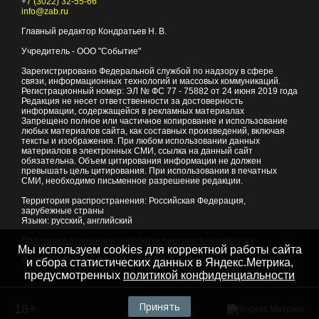
+7 (3022) 32-55-66
info@zab.ru
Главный редактор Кондратьев Н. В.
Учредитель - ООО "Событие"
Зарегистрировано Федеральной службой по надзору в сфере
связи, информационных технологий и массовых коммуникаций.
Регистрационный номер: ЭЛ № ФС 77 - 75882 от 24 июня 2019 года
Редакция не несет ответственности за достоверность
информации, содержащейся в рекламных материалах
Запрещено полное или частичное копирование и использование
любых материалов сайта, как составных произведений, включая
тексты и изображения. При любом использовании данных
материалов в электронных СМИ, ссылка на данный сайт
обязательна. Объем цитирования информации не должен
превышать цель цитирования. При использовании в печатных
СМИ, необходимо письменное разрешение редакции.
Территория распространения: Российская Федерация,
зарубежные страны
Языки: русский, английский
Политика в отношении обработки персональных данных
Мы используем cookies для корректной работы сайта
© 2007 - 2026
Портал Читы и Забайкальского края
и сбора статистических данных в Яндекс.Метрика,
предусмотренных
политикой конфиденциальности
Принять
18+