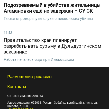
Подозреваемый в убийстве жительницы
Атамановки ещё не задержан – СУ СК
Также опровергнуты слухи о нескольких убитых
11:43
Правительство края планирует
разрабатывать сурьму в Дульдургинском
заказнике
Работа началась еще при Ильковском
Размещение рекламы
Контакты
Сетевое издание ZAB.RU
Адрес редакции:
672038
, Россия, Забайкальский край, г.
Чита
,
ул.
Шилова, д. 100