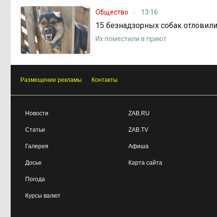
Общество
13:16
15 безнадзорных собак отловили 
Их поместили в приют
Размещение рекламы
Контакты
Новости
ZAB.RU
Статьи
ZAB.TV
Галерея
Афиша
Досье
Карта сайта
Погода
Курсы валют