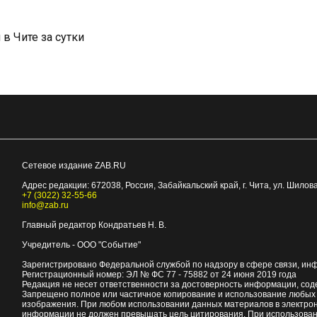
в Чите за сутки
Сетевое издание ZAB.RU
Адрес редакции:
672038
, Россия, Забайкальский край, г.
Чита
,
ул. Шилова
+7 (3022) 32-55-66
info@zab.ru
Главный редактор Кондратьев Н. В.
Учредитель - ООО "Событие"
Зарегистрировано Федеральной службой по надзору в сфере связи, ин
Регистрационный номер: ЭЛ № ФС 77 - 75882 от 24 июня 2019 года
Редакция не несет ответственности за достоверность информации, со
Запрещено полное или частичное копирование и использование любых м
изображения. При любом использовании данных материалов в электро
информации не должен превышать цель цитирования. При использован