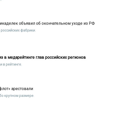
икаделек объявил об окончательном уходе из РФ
 российских фабрики.
из в медарейтинге глав российских регионов
и в рейтинге.
флот» арестовали
бо крупном размере.