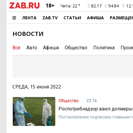
18+
Чита:
22 °
82.17
94.84
12.
ЛЕНТА
ZAB.TV
СТАТЬИ
АФИША
РАЗМЕЩЕ
НОВОСТИ
Всё
Авто
Афиша
Общество
Политика
Прои
СРЕДА, 15 июня 2022
Общество
23:16
Роспотребнадзор ввел допмеры 
Постановление подписано главным г