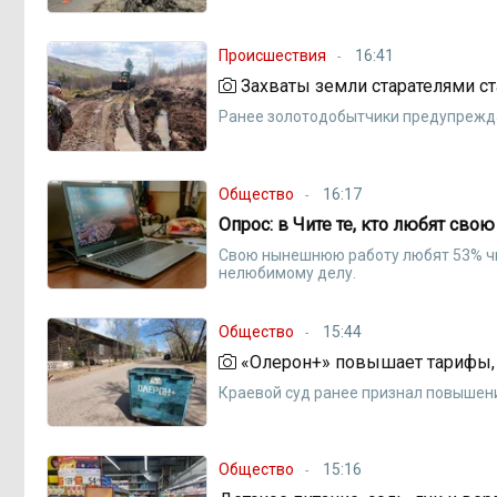
Происшествия
16:41
Захваты земли старателями с
Ранее золотодобытчики предупрежда
Общество
16:17
Опрос: в Чите те, кто любят сво
Свою нынешнюю работу любят 53% чи
нелюбимому делу.
Общество
15:44
«Олерон+» повышает тарифы, 
Краевой суд ранее признал повышен
Общество
15:16