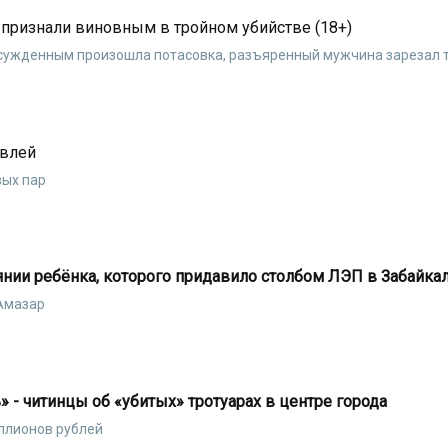
признали виновным в тройном убийстве (18+)
осужденным произошла потасовка, разъяренный мужчина зарезал 
авлей
вых пар
янии ребёнка, которого придавило столбом ЛЭП в Забайка
Амазар
 - читинцы об «убитых» тротуарах в центре города
ллионов рублей