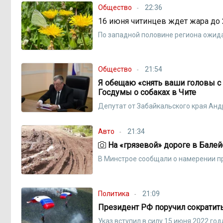
Общество
22:36
16 июня читинцев ждет жара до 
По западной половине региона ожид
Общество
21:54
Я обещаю «снять ваши головы с п
Госдумы о собаках в Чите
Депутат от Забайкальского края Анд
Авто
21:34
На «грязевой» дороге в Бале
В Минстрое сообщали о намерении пр
Политика
21:09
Президент РФ поручил сократит
Указ вступил в силу 15 июня 2022 год