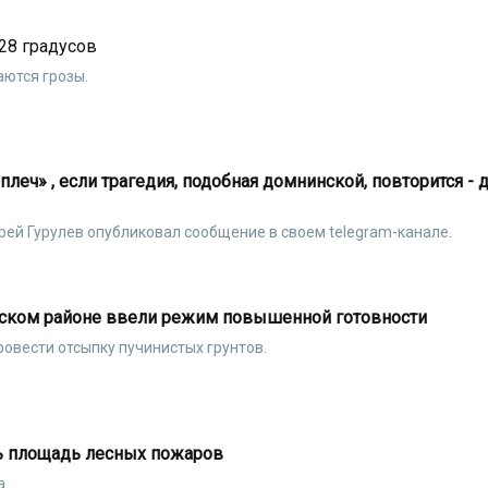
28 градусов
аются грозы.
леч» , если трагедия, подобная домнинской, повторится - 
рей Гурулев опубликовал сообщение в своем telegram-канале.
йском районе ввели режим повышенной готовности
овести отсыпку пучинистых грунтов.
ь площадь лесных пожаров
а.