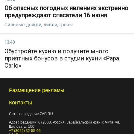
Об опасных погодных явлениях экстренно
предупреждают спасатели 16 июня
Сильные дожди, ливни, грозы
13:40
Обустройте кухню и получите много
приятных бонусов в студии кухни «Papa
Carlo»
Размещение рекламы
Контакты
Сетевое издание ZAB.RU
Адрес редакции:
672038
, Россия, Забайкальский край, г.
Чита
,
ул.
Шилова, д. 100
+7 (3022) 32-55-66