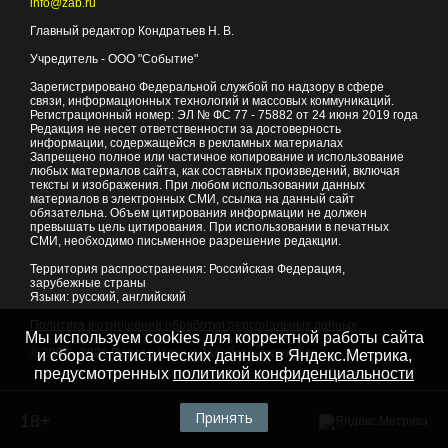
info@zab.ru
Главный редактор Кондратьев Н. В.
Учредитель - ООО "Событие"
Зарегистрировано Федеральной службой по надзору в сфере
связи, информационных технологий и массовых коммуникаций.
Регистрационный номер: ЭЛ № ФС 77 - 75882 от 24 июня 2019 года
Редакция не несет ответственности за достоверность
информации, содержащейся в рекламных материалах
Запрещено полное или частичное копирование и использование
любых материалов сайта, как составных произведений, включая
тексты и изображения. При любом использовании данных
материалов в электронных СМИ, ссылка на данный сайт
обязательна. Объем цитирования информации не должен
превышать цель цитирования. При использовании в печатных
СМИ, необходимо письменное разрешение редакции.
Территория распространения: Российская Федерация,
зарубежные страны
Языки: русский, английский
Политика в отношении обработки персональных данных
Мы используем cookies для корректной работы сайта
© 2007 - 2026
Портал Читы и Забайкальского края
и сбора статистических данных в Яндекс.Метрика,
предусмотренных
политикой конфиденциальности
Принять
18+