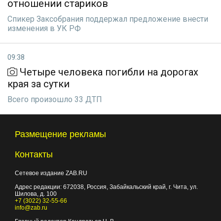
отношении стариков
Спикер Заксобрания поддержал предложение внести
изменения в УК РФ
09:38
Четыре человека погибли на дорогах
края за сутки
Всего произошло 33 ДТП
Размещение рекламы
Контакты
Сетевое издание ZAB.RU
Адрес редакции:
672038
, Россия, Забайкальский край, г.
Чита
,
ул.
Шилова, д. 100
+7 (3022) 32-55-66
info@zab.ru