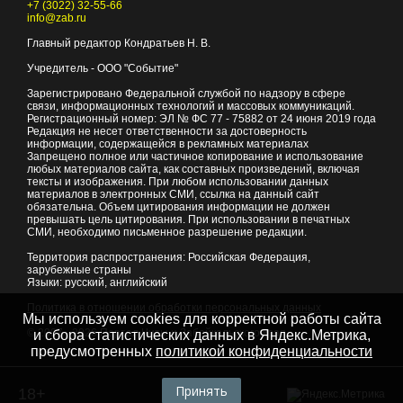
+7 (3022) 32-55-66
info@zab.ru
Главный редактор Кондратьев Н. В.
Учредитель - ООО "Событие"
Зарегистрировано Федеральной службой по надзору в сфере
связи, информационных технологий и массовых коммуникаций.
Регистрационный номер: ЭЛ № ФС 77 - 75882 от 24 июня 2019 года
Редакция не несет ответственности за достоверность
информации, содержащейся в рекламных материалах
Запрещено полное или частичное копирование и использование
любых материалов сайта, как составных произведений, включая
тексты и изображения. При любом использовании данных
материалов в электронных СМИ, ссылка на данный сайт
обязательна. Объем цитирования информации не должен
превышать цель цитирования. При использовании в печатных
СМИ, необходимо письменное разрешение редакции.
Территория распространения: Российская Федерация,
зарубежные страны
Языки: русский, английский
Политика в отношении обработки персональных данных
Мы используем cookies для корректной работы сайта
© 2007 - 2026
Портал Читы и Забайкальского края
и сбора статистических данных в Яндекс.Метрика,
предусмотренных
политикой конфиденциальности
Принять
18+