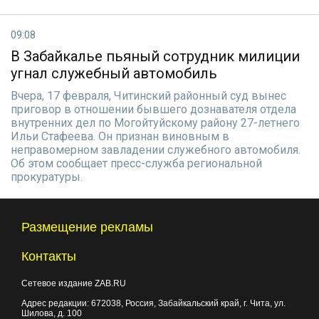
09:08
В Забайкалье пьяный сотрудник милиции
угнал служебный автомобиль
Вчера, 17 февраля, Читинский районный суд вынес
приговор в отношении бывшего дознавателя отдела
внутренних дел по Могойтуйскому району 27-летнего
Ильи Стафеева. Он признан виновным в
неправомерном завладении служебного автомобиля.
Об этом сообщает пресс-служба региональной
прокуратуры.
Размещение рекламы
Контакты
Сетевое издание ZAB.RU
Адрес редакции:
672038
, Россия, Забайкальский край, г.
Чита
,
ул.
Шилова, д. 100