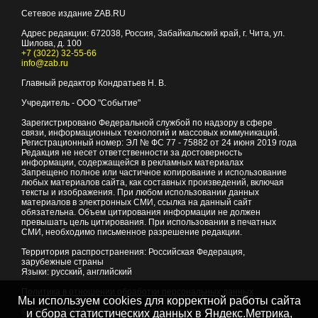
Сетевое издание ZAB.RU
Адрес редакции:
672038
, Россия, Забайкальский край, г.
Чита
,
ул.
Шилова, д. 100
+7 (3022) 32-55-66
info@zab.ru
Главный редактор Кондратьев Н. В.
Учредитель - ООО "Событие"
Зарегистрировано Федеральной службой по надзору в сфере
связи, информационных технологий и массовых коммуникаций.
Регистрационный номер: ЭЛ № ФС 77 - 75882 от 24 июня 2019 года
Редакция не несет ответственности за достоверность
информации, содержащейся в рекламных материалах
Запрещено полное или частичное копирование и использование
любых материалов сайта, как составных произведений, включая
тексты и изображения. При любом использовании данных
материалов в электронных СМИ, ссылка на данный сайт
обязательна. Объем цитирования информации не должен
превышать цель цитирования. При использовании в печатных
СМИ, необходимо письменное разрешение редакции.
Территория распространения: Российская Федерация,
зарубежные страны
Языки: русский, английский
Политика в отношении обработки персональных данных
Мы используем cookies для корректной работы сайта
© 2007 - 2026
Портал Читы и Забайкальского края
и сбора статистических данных в Яндекс.Метрика,